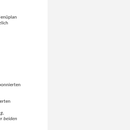
Menüplan
lich
bonnierten
ierten
g,
r beiden