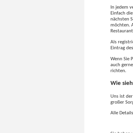
In jedem v
Einfach di
nächsten S
möchten. A
Restaurant
Als regist
Eintrag de
Wenn Sie P
auch gerne
richten.
Wie sieh
Uns ist de
großer Sorg
Alle Detai