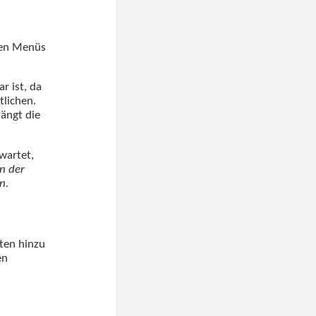
ten Menüs
r ist, da
tlichen.
ängt die
wartet,
nn der
n.
ten hinzu
en