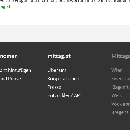
weitere Fragen, die hier nicht beantwortet sind? Dann schreiben 
ag.at
onomen
mittag.at
Mittag
ant hinzufügen
Über uns
Wien
und Preise
Kooperationen
Eisensta
Presse
Klagenfu
Entwickler / API
Wels
Vöcklabr
Bregenz