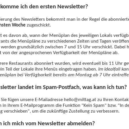
komme ich den ersten Newsletter?
ierung des Newsletters bekommt man in der Regel die abonnier
chsten Woche
zugeschickt.
t es davon ab, wann der Menüplan des jeweiligen Lokals verfügba
rants die Menüpläne zu verschiedenen Zeiten und Tagen veröffen
 werden grundsätzlich zwischen 7 und 15 Uhr verschickt. Dabei h
t von der angesprochenen Verfügbarkeit der Menüpläne ab.
re Restaurants abonniert wurden, wird eventuell bis 11 Uhr ge
in Teil der Lokale ihre Menüs eingetragen haben.
Im Idealfall ka
enüplan bei Verfügbarkeit bereits am Montag ab 7 Uhr eintreffe
letter landet im Spam-Postfach, was kann ich tun?
Sie fügen unsere E-Mailadresse hello@mittag.at zu Ihren Kontak
 in ihrem E-Mailprogramm die Funktion "Kein Spam" bzw. "In d
g verschieben", um die zukünftige Zustellung zu verbessern.
n ich mich vom Newsletter abmelden?