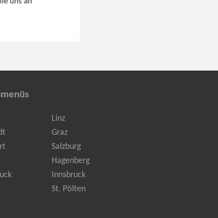
Sie uns an
smenüs
Linz
dt
Graz
rt
Salzburg
Hagenberg
uck
Innsbruck
St. Pölten