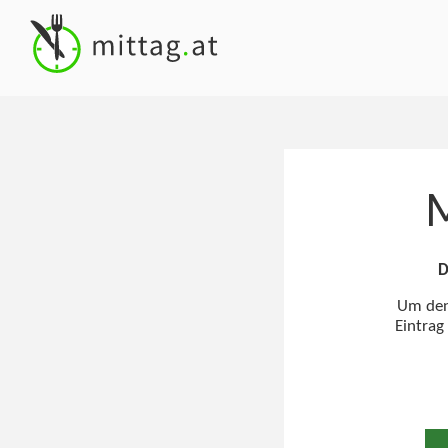
M
D
Um den 
Eintrag