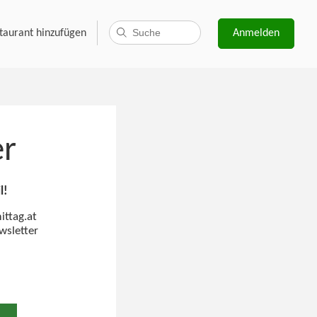
taurant hinzufügen
Anmelden
er
l!
ittag.at
wsletter