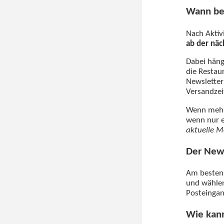
Wann be
Nach Aktiv
ab der nä
Dabei häng
die Restau
Newsletter
Versandzei
Wenn mehre
wenn nur e
aktuelle M
Der News
Am besten 
und wählen
Posteingan
Wie kan