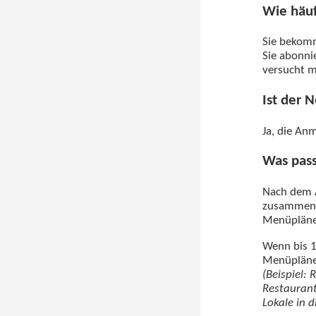
Wie häu
Sie beko
Sie abonni
versucht m
Ist der 
Ja, die An
Was pass
Nach dem A
zusammenzu
Menüplänen
Wenn bis 1
Menüpläne 
(Beispiel:
Restaurant
Lokale in 