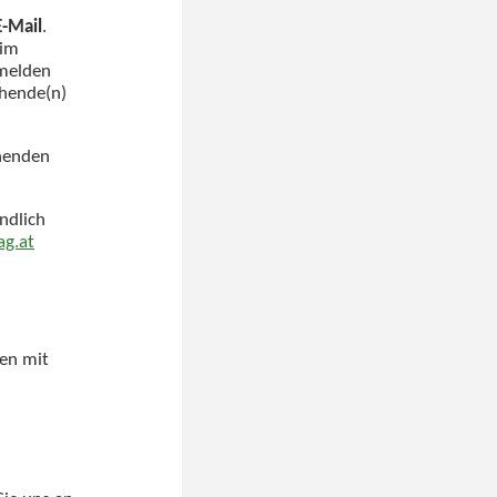
E-Mail
.
 im
bmelden
chende(n)
chenden
ndlich
ag.at
ten mit