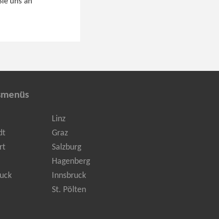
Sie uns an
smenüs
Linz
dt
Graz
rt
Salzburg
Hagenberg
uck
Innsbruck
St. Pölten