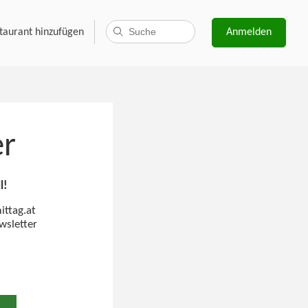
taurant hinzufügen
Anmelden
er
l!
ittag.at
wsletter