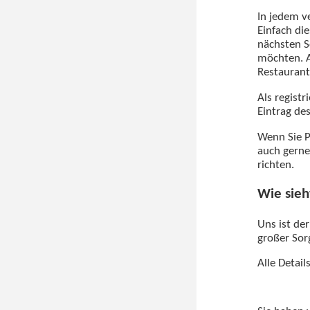
In jedem v
Einfach di
nächsten S
möchten. A
Restaurant
Als regist
Eintrag de
Wenn Sie P
auch gerne
richten.
Wie sieh
Uns ist de
großer Sorg
Alle Detai