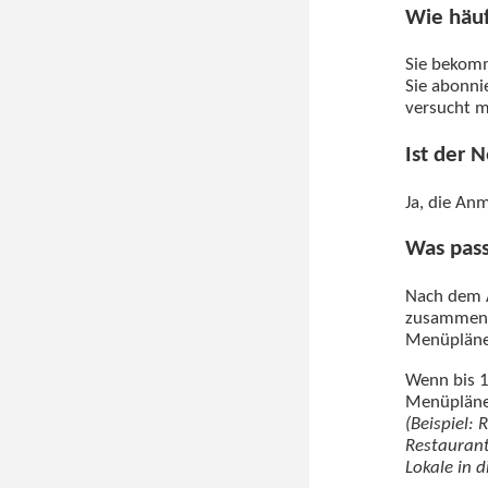
Wie häu
Sie beko
Sie abonni
versucht m
Ist der 
Ja, die An
Was pass
Nach dem A
zusammenzu
Menüplänen
Wenn bis 1
Menüpläne 
(Beispiel:
Restaurant
Lokale in 