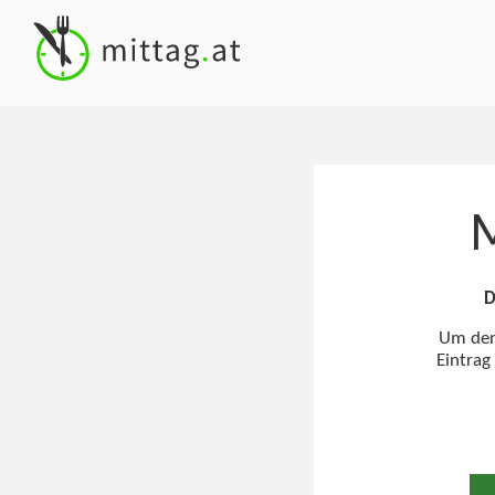
M
D
Um den 
Eintrag