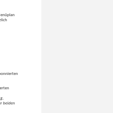
Menüplan
lich
bonnierten
ierten
g,
r beiden