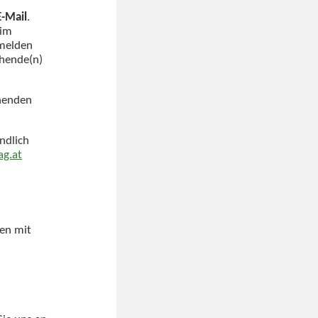
E-Mail
.
 im
bmelden
chende(n)
chenden
ndlich
ag.at
ten mit