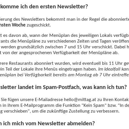
komme ich den ersten Newsletter?
ierung des Newsletters bekommt man in der Regel die abonnier
chsten Woche
zugeschickt.
t es davon ab, wann der Menüplan des jeweiligen Lokals verfügba
rants die Menüpläne zu verschiedenen Zeiten und Tagen veröffen
 werden grundsätzlich zwischen 7 und 15 Uhr verschickt. Dabei h
t von der angesprochenen Verfügbarkeit der Menüpläne ab.
re Restaurants abonniert wurden, wird eventuell bis 11 Uhr ge
in Teil der Lokale ihre Menüs eingetragen haben.
Im Idealfall ka
enüplan bei Verfügbarkeit bereits am Montag ab 7 Uhr eintreffe
letter landet im Spam-Postfach, was kann ich tun?
Sie fügen unsere E-Mailadresse hello@mittag.at zu Ihren Kontak
 in ihrem E-Mailprogramm die Funktion "Kein Spam" bzw. "In d
g verschieben", um die zukünftige Zustellung zu verbessern.
n ich mich vom Newsletter abmelden?