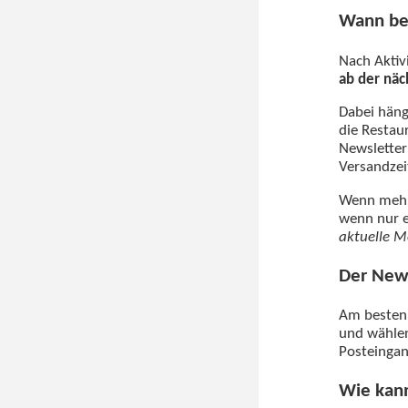
Wann be
Nach Aktiv
ab der nä
Dabei häng
die Restau
Newsletter
Versandzei
Wenn mehre
wenn nur e
aktuelle M
Der News
Am besten 
und wählen
Posteingan
Wie kan