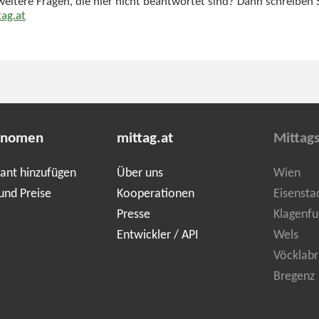
weitere Fragen, die hier nicht beantwortet sind? Dann schreiben 
ag.at
onomen
mittag.at
Mittag
ant hinzufügen
Über uns
Wien
und Preise
Kooperationen
Eisensta
Presse
Klagenfu
Entwickler / API
Wels
Vöcklabr
Bregenz