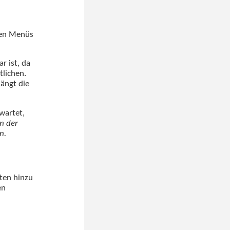
ten Menüs
r ist, da
tlichen.
ängt die
wartet,
nn der
n.
ten hinzu
en