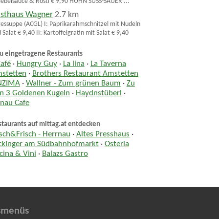
ebelsauce & Rösti € 9,90 HUHN SÜSS-SAUER ...
sthaus Wagner
2.7 km
essuppe (ACGL) I: Paprikarahmschnitzel mit Nudeln
 Salat € 9,40 II: Kartoffelgratin mit Salat € 9,40
u eingetragene Restaurants
Café
·
Hungry Guy
·
La lina
·
La Taverna
stetten
·
Brothers Restaurant Amstetten
NZIMA
·
Wallner - Zum grünen Baum
·
Zu
n 3 Goldenen Kugeln
·
Haydnstüberl
·
nau Cafe
taurants auf mittag.at entdecken
sch&Frisch - Herrnau
·
Altes Presshaus
·
ckinger am Südbahnhofmarkt
·
Osteria
cina & Vini
·
Balazs Gastro
smenüs