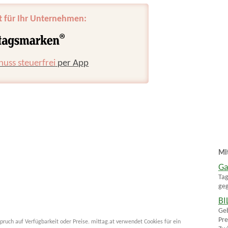
t für Ihr Unternehmen:
huss steuerfrei
per App
Mi
Ga
Tag
geg
BI
Geb
Pre
pruch auf Verfügbarkeit oder Preise. mittag.at verwendet Cookies für ein