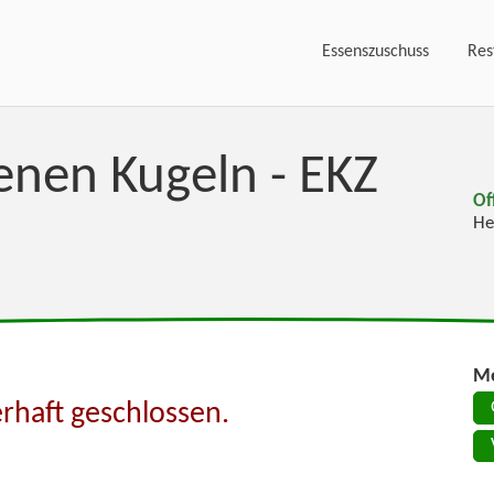
Essenszuschuss
Res
enen Kugeln - EKZ
Of
He
Me
rhaft geschlossen.