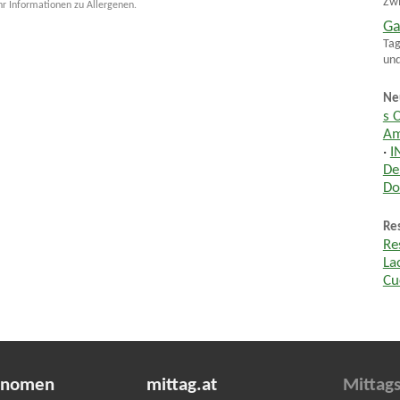
Zwi
hr Informationen zu Allergenen.
Ga
Tag
und
Ne
s 
Am
·
I
De
Do
Res
Re
La
Cu
onomen
mittag.at
Mittag