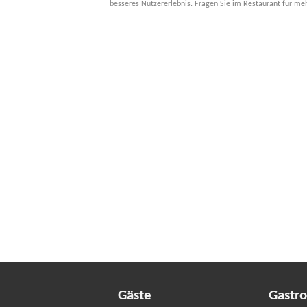
besseres Nutzererlebnis. Fragen Sie im Restaurant für me
Gäste
Gastr