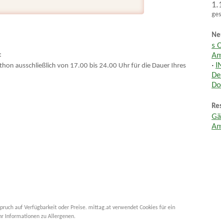
1.
ges
Ne
s 
:
Am
·
I
thon ausschließlich von 17.00 bis 24.00 Uhr für die Dauer Ihres
De
Do
Res
Gä
Am
pruch auf Verfügbarkeit oder Preise. mittag.at verwendet Cookies für ein
hr Informationen zu Allergenen.