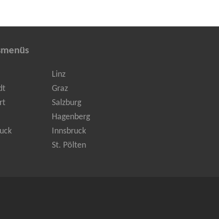
smenüs
Linz
dt
Graz
rt
Salzburg
Hagenberg
uck
Innsbruck
St. Pölten