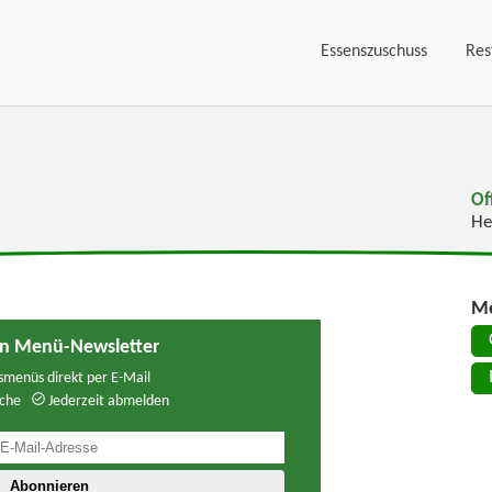
Essenszuschuss
Res
Of
He
Me
n Menü-Newsletter
menüs direkt per E-Mail
che
Jederzeit abmelden