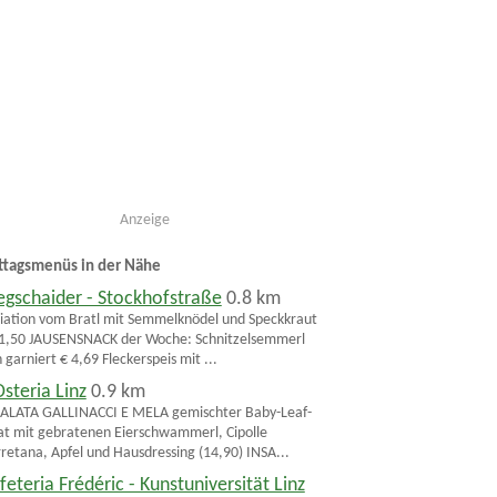
Anzeige
ttagsmenüs in der Nähe
gschaider - Stockhofstraße
0.8 km
iation vom Bratl mit Semmelknödel und Speckkraut
1,50 JAUSENSNACK der Woche: Schnitzelsemmerl
n garniert € 4,69 Fleckerspeis mit ...
Osteria Linz
0.9 km
ALATA GALLINACCI E MELA gemischter Baby-Leaf-
at mit gebratenen Eierschwammerl, Cipolle
retana, Apfel und Hausdressing (14,90) INSA...
feteria Frédéric - Kunstuniversität Linz