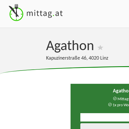
Agathon
Kapuzinerstraße 46
,
4020
Linz
Agatho
Mittags
1x pro Wo