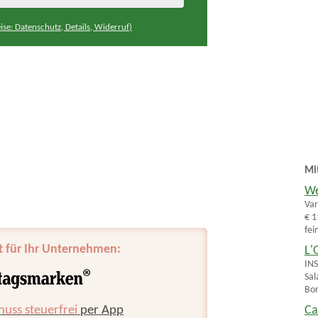
ise: Datenschutz, Details, Widerruf)
Mi
We
Var
€ 1
fei
t für Ihr Unternehmen:
L'
INS
Sal
Bor
huss steuerfrei
per App
Ca