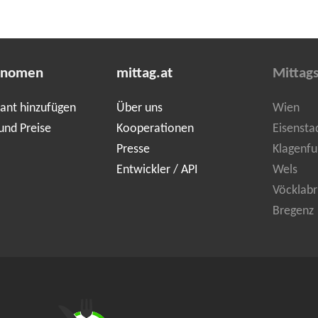
onomen
mittag.at
Mittag
ant hinzufügen
Über uns
Wien
und Preise
Kooperationen
Eisensta
Presse
Klagenfu
Entwickler / API
Wels
Vöcklabr
Bregenz