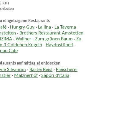
1 km
chlossen
u eingetragene Restaurants
Café
·
Hungry Guy
·
La lina
·
La Taverna
stetten
·
Brothers Restaurant Amstetten
NZIMA
·
Wallner - Zum grünen Baum
·
Zu
n 3 Goldenen Kugeln
·
Haydnstüberl
·
nau Cafe
taurants auf mittag.at entdecken
vle Silvanum
·
Bastei Beisl
·
Fleischerei
stler
·
Malznerhof
·
Sapori d'Italia