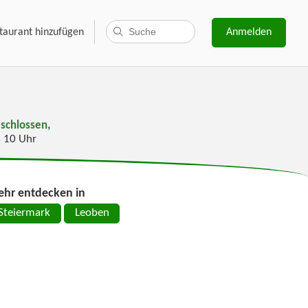
taurant hinzufügen
Anmelden
schlossen,
s 10 Uhr
hr entdecken in
Steiermark
Leoben