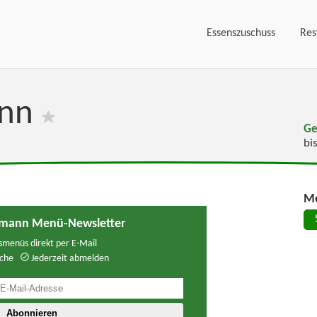
Essenszuschuss
Res
ann
Ge
bi
Me
tmann Menü-Newsletter
menüs direkt per E-Mail
che
Jederzeit abmelden