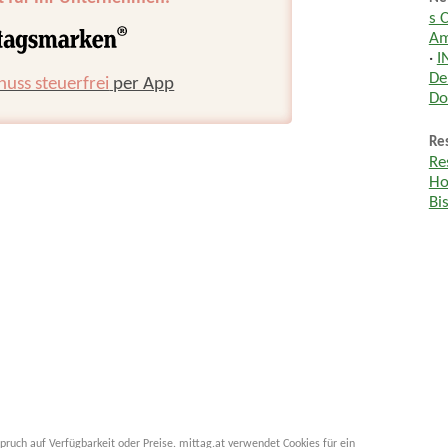
s 
Am
·
I
De
huss steuerfrei
per App
Do
Res
Re
Ho
Bi
pruch auf Verfügbarkeit oder Preise. mittag.at verwendet Cookies für ein