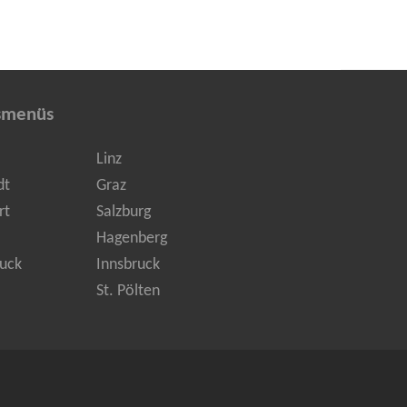
smenüs
Linz
dt
Graz
rt
Salzburg
Hagenberg
uck
Innsbruck
St. Pölten