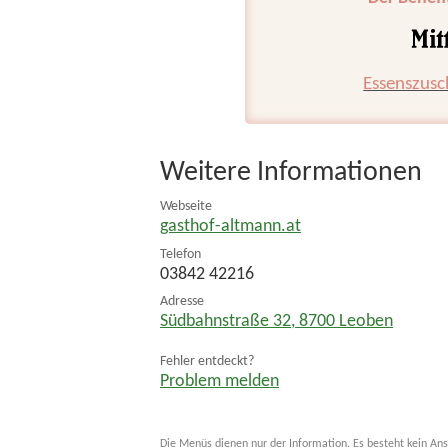
Essenszusc
Weitere Informationen
Webseite
gasthof-altmann.at
Telefon
03842 42216
Adresse
Südbahnstraße 32
,
8700
Leoben
Fehler entdeckt?
Problem melden
Die Menüs dienen nur der Information. Es besteht kein Ans