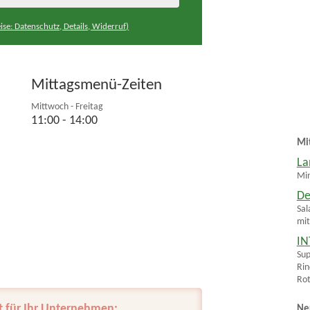
ise: Datenschutz, Details, Widerruf)
Mittagsmenü-Zeiten
Mittwoch - Freitag
11:00 - 14:00
Mi
La
Min
De
Sal
mit
IN
Sup
Rin
Rot
t für Ihr Unternehmen:
Ne