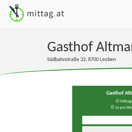
Gasthof Altm
Südbahnstraße 32
,
8700
Leoben
Gasthof Al
Mittags
1x pro Wo