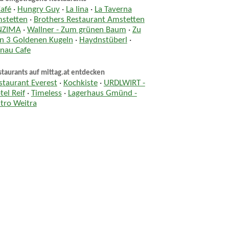
Café
·
Hungry Guy
·
La lina
·
La Taverna
stetten
·
Brothers Restaurant Amstetten
NZIMA
·
Wallner - Zum grünen Baum
·
Zu
n 3 Goldenen Kugeln
·
Haydnstüberl
·
nau Cafe
taurants auf mittag.at entdecken
staurant Everest
·
Kochkiste
·
URDLWIRT -
tel Reif
·
Timeless
·
Lagerhaus Gmünd -
stro Weitra