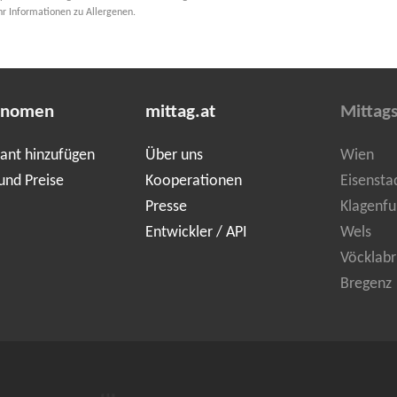
hr Informationen zu Allergenen.
onomen
mittag.at
Mittag
ant hinzufügen
Über uns
Wien
und Preise
Kooperationen
Eisensta
Presse
Klagenfu
Entwickler / API
Wels
Vöcklabr
Bregenz