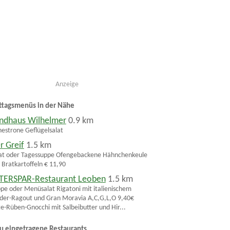
Anzeige
ttagsmenüs in der Nähe
ndhaus Wilhelmer
0.9 km
estrone Geflügelsalat
r Greif
1.5 km
at oder Tagessuppe Ofengebackene Hähnchenkeule
 Bratkartoffeln € 11,90
TERSPAR-Restaurant Leoben
1.5 km
pe oder Menüsalat Rigatoni mit italienischem
der-Ragout und Gran Moravia A,C,G,L,O 9,40€
e-Rüben-Gnocchi mit Salbeibutter und Hir...
u eingetragene Restaurants