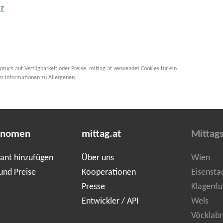
z
pruch auf Verfügbarkeit oder Preise. mittag.at verwendet Cookies für ein
hr Informationen zu Allergenen.
onomen
mittag.at
Mittag
ant hinzufügen
Über uns
Wien
und Preise
Kooperationen
Eisensta
Presse
Klagenfu
Entwickler / API
Wels
Vöcklabr