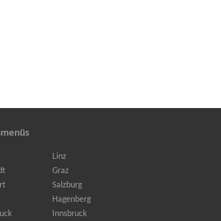
smenüs
Linz
dt
Graz
rt
Salzburg
Hagenberg
uck
Innsbruck