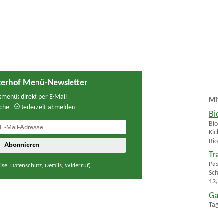
zerhof Menü-Newsletter
menüs direkt per E-Mail
Mi
che
Jederzeit abmelden
Bi
Bio
Kic
Bio
Tr
Pas
ise: Datenschutz, Details, Widerruf)
Sch
13,
Ga
Tag