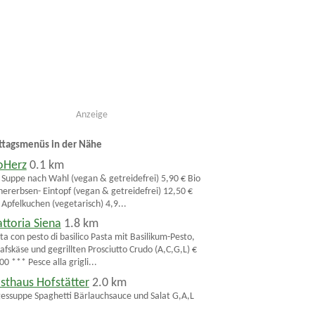
Anzeige
ttagsmenüs in der Nähe
oHerz
0.1 km
 Suppe nach Wahl (vegan & getreidefrei) 5,90 € Bio
hererbsen- Eintopf (vegan & getreidefrei) 12,50 €
 Apfelkuchen (vegetarisch) 4,9...
attoria Siena
1.8 km
ta con pesto di basilico Pasta mit Basilikum-Pesto,
afskäse und gegrillten Prosciutto Crudo (A,C,G,L) €
00 *** Pesce alla grigli...
sthaus Hofstätter
2.0 km
essuppe Spaghetti Bärlauchsauce und Salat G,A,L