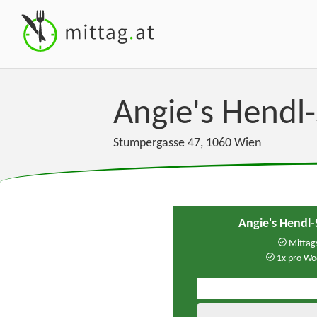
Angie's Hend
Stumpergasse 47
,
1060
Wien
Angie's Hendl
Mittags
1x pro Wo