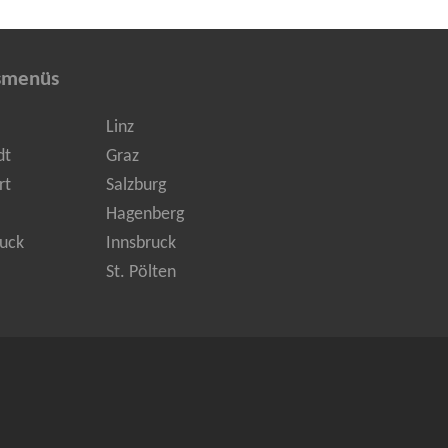
smenüs
Linz
dt
Graz
rt
Salzburg
Hagenberg
uck
Innsbruck
St. Pölten