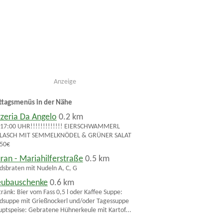
Anzeige
ttagsmenüs in der Nähe
zzeria Da Angelo
0.2 km
 17:00 UHR!!!!!!!!!!!!! EIERSCHWAMMERL
LASCH MIT SEMMELKNÖDEL & GRÜNER SALAT
,50€
ran - Mariahilferstraße
0.5 km
dsbraten mit Nudeln A, C, G
ubauschenke
0.6 km
ränk: Bier vom Fass 0,5 l oder Kaffee Suppe:
dsuppe mit Grießnockerl und/oder Tagessuppe
ptspeise: Gebratene Hühnerkeule mit Kartof...