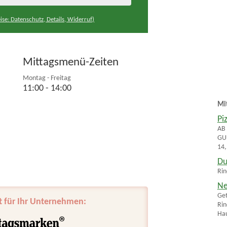
ise: Datenschutz, Details, Widerruf)
Mittagsmenü-Zeiten
Montag - Freitag
11:00 - 14:00
Mi
Pi
AB
GU
14
Du
Rin
Ne
Get
t für Ihr Unternehmen:
Rin
Hau