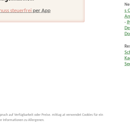
Ne
huss steuerfrei
per App
s 
Am
·
I
De
Do
Res
Sc
Ka
Se
pruch auf Verfügbarkeit oder Preise. mittag.at verwendet Cookies für ein
hr Informationen zu Allergenen.