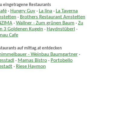
u eingetragene Restaurants
Café
·
Hungry Guy
·
La lina
·
La Taverna
stetten
·
Brothers Restaurant Amstetten
NZIMA
·
Wallner - Zum grünen Baum
·
Zu
n 3 Goldenen Kugeln
·
Haydnstüberl
·
nau Cafe
taurants auf mittag.at entdecken
himmelbauer - Weinbau Baumgartner
·
esstadl
·
Mamas Bistro
·
Portobello
estadt
·
Riese Haymon