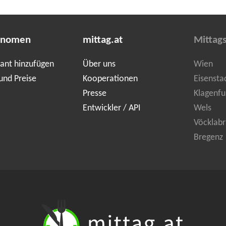
onomen
mittag.at
Mittag
ant hinzufügen
Über uns
Wien
und Preise
Kooperationen
Eisensta
Presse
Klagenfu
Entwickler / API
Wels
Vöcklabr
Bregenz