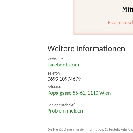
Essenszusc
Weitere Informationen
Webseite
facebook.com
Telefon
0699 10974679
Adresse
Kopalgasse 55-61
,
1110
Wien
Fehler entdeckt?
Problem melden
Die Menüs dienen nur der Information. Es besteht kein Ans