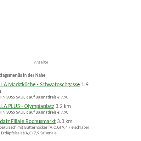
Anzeige
ttagsmenüs in der Nähe
LLA Marktküche - Schwatoschgasse
1.9
m
N SÜSS-SAUER auf Basmatireis € 9,90
LLA PLUS - Olympiaplatz
3.2 km
N SÜSS-SAUER auf Basmatireis € 9,90
datz Filiale Rochusmarkt
3.3 km
bsgulasch mit Butternockerl(A,C,G) 9,4 Fleischlaberl
 Erdäpfelsalat(A,C) 7,9 Saisonale