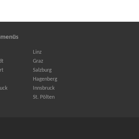
smenüs
Linz
dt
Graz
rt
Salzburg
Hagenberg
uck
Innsbruck
St. Pölten