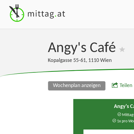
Angy's Café
Kopalgasse 55-61
,
1110
Wien
Wochenplan anzeigen
Teilen
Angy's C
Mittags
1x pro Wo