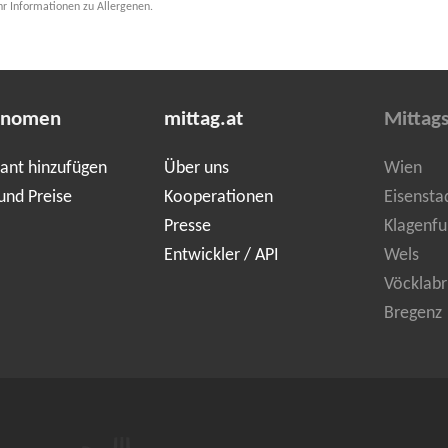
hr Informationen zu Allergenen.
onomen
mittag.at
Mittag
ant hinzufügen
Über uns
Wien
und Preise
Kooperationen
Eisensta
Presse
Klagenfu
Entwickler / API
Wels
Vöcklabr
Bregenz