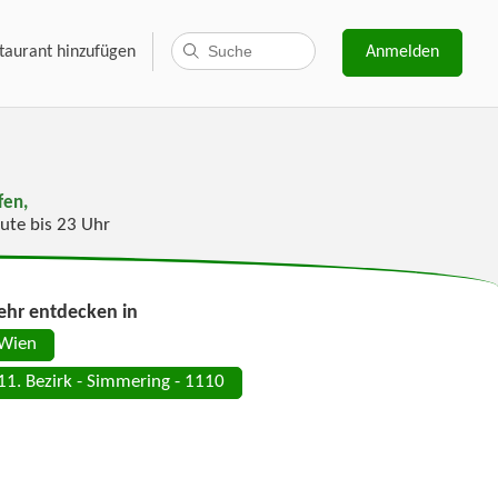
taurant hinzufügen
Anmelden
fen,
ute bis 23 Uhr
hr entdecken in
Wien
11. Bezirk - Simmering - 1110