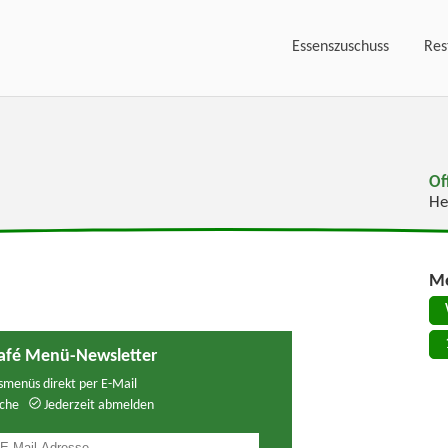
Essenszuschuss
Res
Of
He
Me
afé Menü-Newsletter
menüs direkt per E-Mail
che
Jederzeit abmelden