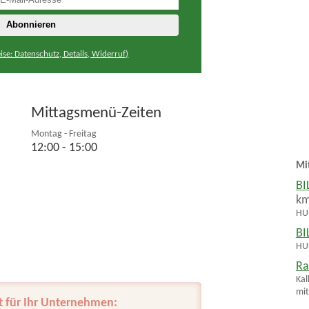
ise: Datenschutz, Details, Widerruf)
Mittagsmenü-Zeiten
Montag - Freitag
12:00 - 15:00
Mi
BI
k
HUH
BI
HUH
Ra
Kal
mit
t für Ihr Unternehmen: