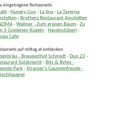
u eingetragene Restaurants
Café
·
Hungry Guy
·
La lina
·
La Taverna
stetten
·
Brothers Restaurant Amstetten
NZIMA
·
Wallner - Zum grünen Baum
·
Zu
n 3 Goldenen Kugeln
·
Haydnstüberl
·
nau Cafe
taurants auf mittag.at entdecken
benbräu - Braugasthof Schmidt
·
Duo 22
·
staurant Soizknecht
·
Bits & Bytes -
keside Park
·
Strasser's Gaumenfreude -
eischhauerei