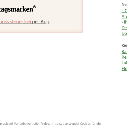
Ne
s 
Am
huss steuerfrei
per App
·
I
De
Do
Res
Ra
Re
La
Fl
pruch auf Verfügbarkeit oder Preise. mittag.at verwendet Cookies für ein