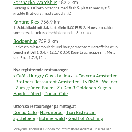
Forsbacka Wärdshus
182.3 km
Torsdagsklassikern Ärtsoppa med fläsk & plättar med sylt &
grädde Bratwurst med stuvad vitkål
Kantine Klex
756.9 km
1. Schichtkohl mit Salzkartoffeln 8,00 EUR 2. Hausgemachter
Sommersalat mit Kochschinken und Ei 8,00 EUR
Boddenhus
759.2 km
Backfisch mit Remoulade und hausgemachtem Kartoffelsalat in
Leinöl mit Dill 1,3,4,7,12,17 € 8,50 Käse-Lauchsuppe mit Mett
und Brot 1,7,9,12...
Nya registrerade restauranger
s Café
·
Hungry Guy
·
La lina
·
La Taverna Amstetten
·
Brothers Restaurant Amstetten
·
INZIMA
·
Wallner
- Zum grünen Baum
·
Zu Den 3 Goldenen Kugeln
·
Haydnstüberl
·
Donau Cafe
Utforska restauranger på mittag.at
Donau Cafe
·
Haydnbräu
·
Tian Bistro am
Spittelberg
·
Böhmerwald
·
Gasthof Zöchling
Menyerna är endast avsedda för informationsändamål. Priserna kan