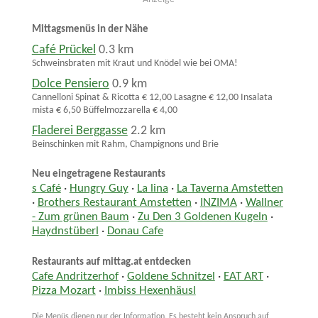
Mittagsmenüs in der Nähe
Café Prückel
0.3 km
Schweinsbraten mit Kraut und Knödel wie bei OMA!
Dolce Pensiero
0.9 km
Cannelloni Spinat & Ricotta € 12,00 Lasagne € 12,00 Insalata
mista € 6,50 Büffelmozzarella € 4,00
Fladerei Berggasse
2.2 km
Beinschinken mit Rahm, Champignons und Brie
Neu eingetragene Restaurants
s Café
·
Hungry Guy
·
La lina
·
La Taverna Amstetten
·
Brothers Restaurant Amstetten
·
INZIMA
·
Wallner
- Zum grünen Baum
·
Zu Den 3 Goldenen Kugeln
·
Haydnstüberl
·
Donau Cafe
Restaurants auf mittag.at entdecken
Cafe Andritzerhof
·
Goldene Schnitzel
·
EAT ART
·
Pizza Mozart
·
Imbiss Hexenhäusl
Die Menüs dienen nur der Information. Es besteht kein Anspruch auf