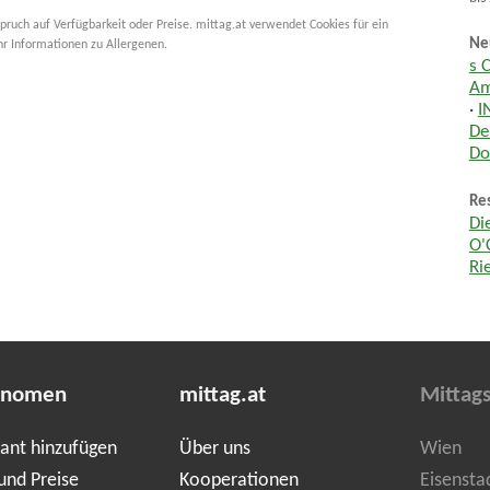
pruch auf Verfügbarkeit oder Preise. mittag.at verwendet Cookies für ein
Ne
hr Informationen zu Allergenen.
s 
Am
·
I
De
Do
Res
Di
O'
Ri
onomen
mittag.at
Mittag
ant hinzufügen
Über uns
Wien
und Preise
Kooperationen
Eisensta