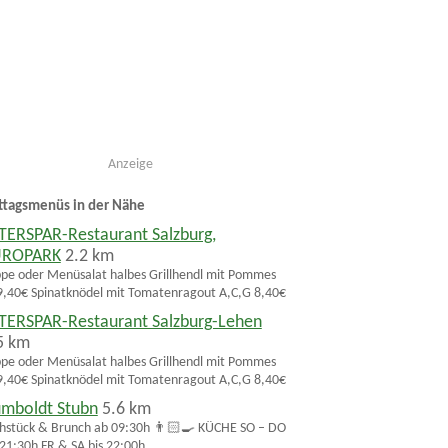
Anzeige
ttagsmenüs in der Nähe
TERSPAR-Restaurant Salzburg,
UROPARK
2.2 km
pe oder Menüsalat halbes Grillhendl mit Pommes
,40€ Spinatknödel mit Tomatenragout A,C,G 8,40€
TERSPAR-Restaurant Salzburg-Lehen
5 km
pe oder Menüsalat halbes Grillhendl mit Pommes
,40€ Spinatknödel mit Tomatenragout A,C,G 8,40€
mboldt Stubn
5.6 km
hstück & Brunch ab 09:30h 👨🏻‍🍳 KÜCHE SO – DO
 21:30h FR & SA bis 22:00h