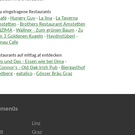
u eingetragene Restaurants
Café
·
Hungry Guy
·
La lina
·
La Taverna
stetten
·
Brothers Restaurant Amstetten
NZIMA
·
Wallner - Zum grünen Baum
·
Zu
n 3 Goldenen Kugeln
·
Haydnstüberl
·
nau Cafe
taurants auf mittag.at entdecken
es und Das - Essen wie bei Oma
·
Connor's - Old Oak Irish Pub
·
Biergasthof
edberg
·
eatalico
·
Gösser Bräu Graz
smenüs
Linz
dt
Graz