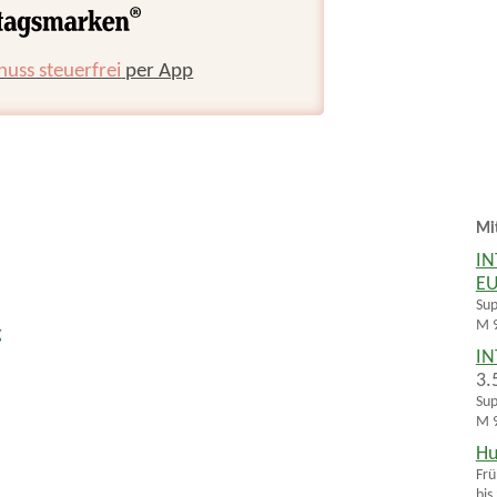
huss steuerfrei
per App
Mi
IN
E
Sup
M 9
g
IN
3.
Sup
M 9
Hu
Frü
bis