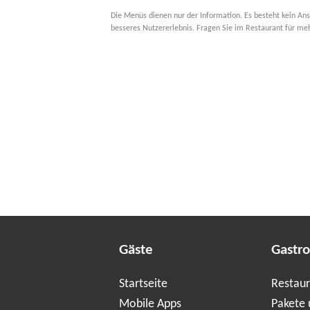
Die Menüs dienen nur der Information. Es besteht kein Ans
besseres Nutzererlebnis. Fragen Sie im Restaurant für me
Gäste
Gastr
Startseite
Restaur
Mobile Apps
Pakete 