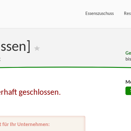
Essenszuschuss
Res
ossen]
Ge
g
bi
Me
rhaft geschlossen.
t für Ihr Unternehmen: