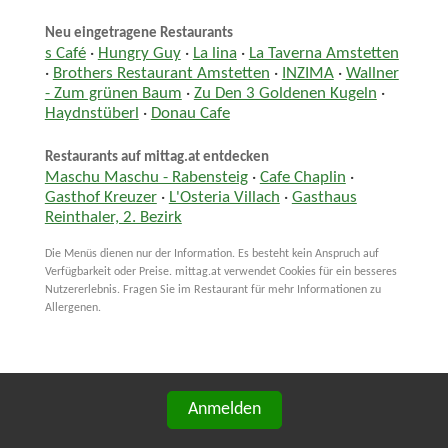
Neu eingetragene Restaurants
s Café
·
Hungry Guy
·
La lina
·
La Taverna Amstetten
·
Brothers Restaurant Amstetten
·
INZIMA
·
Wallner
- Zum grünen Baum
·
Zu Den 3 Goldenen Kugeln
·
Haydnstüberl
·
Donau Cafe
Restaurants auf mittag.at entdecken
Maschu Maschu - Rabensteig
·
Cafe Chaplin
·
Gasthof Kreuzer
·
L'Osteria Villach
·
Gasthaus
Reinthaler, 2. Bezirk
Die Menüs dienen nur der Information. Es besteht kein Anspruch auf
Verfügbarkeit oder Preise. mittag.at verwendet Cookies für ein besseres
Nutzererlebnis. Fragen Sie im Restaurant für mehr Informationen zu
Allergenen.
Anmelden