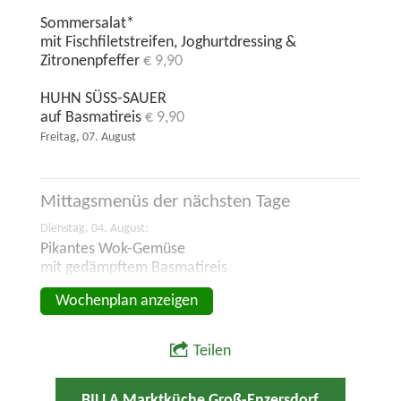
Sommersalat*
mit Fischfiletstreifen, Joghurtdressing &
Zitronenpfeffer
€ 9,90
HUHN SÜSS-SAUER
auf Basmatireis
€ 9,90
Freitag, 07. August
Mittagsmenüs der
nächsten Tage
Dienstag, 04. August:
Pikantes Wok-Gemüse
mit gedämpftem Basmatireis
Wochenplan anzeigen
Teilen
BILLA Marktküche Groß-Enzersdorf