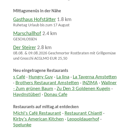
Mittagsmenüs in der Nähe
Gasthaus Hofstätter
1.8 km
Ruhetag Urlaub bis zum 17 August
Marschallhof
2.4 km
GESCHLOSSEN
Der Steirer
2.8 km
08.08. & 09.08.2026 Geschmorter Rostbraten mit Grillgemüse
und Gnocchi ACGLMO EUR 25,50
Neu eingetragene Restaurants
s Café
·
Hungry Guy
·
La lina
·
La Taverna Amstetten
·
Brothers Restaurant Amstetten
·
INZIMA
·
Wallner
- Zum grünen Baum
·
Zu Den 3 Goldenen Kugeln
·
Haydnstüberl
·
Donau Cafe
Restaurants auf mittag.at entdecken
Michl's Café Restaurant
·
Restaurant Chianti
·
Kirby's American Kitchen
·
Leopoldauerhof
·
Spelunke