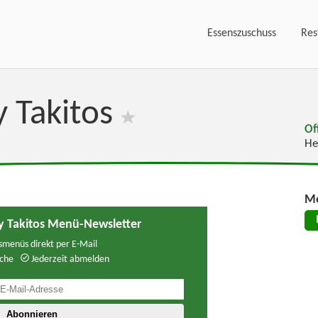
Essenszuschuss
Res
y Takitos
Of
He
Me
by Takitos Menü-Newsletter
menüs direkt per E-Mail
che
Jederzeit abmelden