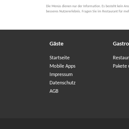
Die Menüs dienen nur der Information. Es besteht kein Ans
besseres Nutzererlebnis. Fragen Sie im Restaurant für me
Gäste
Gastr
Startseite
Restaur
Mobile Apps
Pakete 
Impressum
Datenschutz
AGB