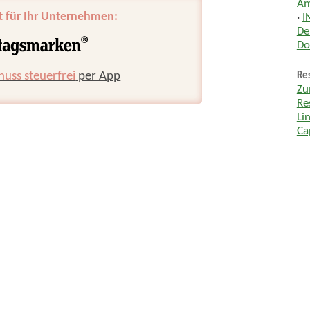
Am
t für Ihr Unternehmen:
·
I
De
Do
huss steuerfrei
per App
Res
Zu
Re
Li
Ca