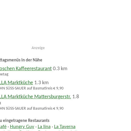
Anzeige
ttagsmenüs in der Nähe
oschen Kaffeerestaurant
0.3 km
hetag
LLA Marktküche
1.3 km
N SÜSS-SAUER auf Basmatireis € 9,90
LLA Marktküche Mattersburgerstr.
1.8
m
N SÜSS-SAUER auf Basmatireis € 9,90
u eingetragene Restaurants
Café
·
Hungry Guy
·
La lina
·
La Taverna