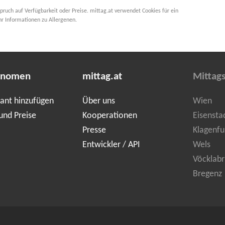
pruch auf Verfügbarkeit oder Preise. mittag.at verwendet Cookies für ein
hr Informationen zu Allergenen.
onomen
mittag.at
Mittag
ant hinzufügen
Über uns
Wien
und Preise
Kooperationen
Eisensta
Presse
Klagenfu
Entwickler / API
Wels
Vöcklabr
Bregenz