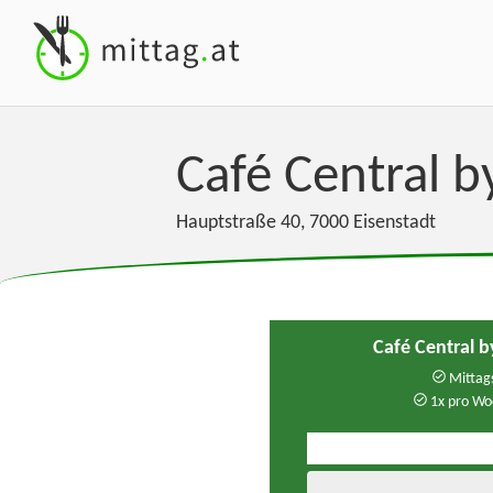
Café Central b
Hauptstraße 40
,
7000
Eisenstadt
Café Central 
Mittags
1x pro Wo