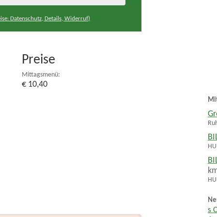
ise: Datenschutz, Details, Widerruf)
Preise
Mittagsmenü:
€ 10,40
Mi
Gr
Ru
BI
HUH
BI
k
HUH
Ne
s 