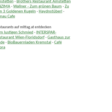
stetten
·
Brothers Restaurant Amstetten
NZIMA
·
Wallner - Zum grünen Baum
·
Zu
n 3 Goldenen Kugeln
·
Haydnstüberl
·
nau Cafe
taurants auf mittag.at entdecken
m lustigen Schmied
·
INTERSPAR-
staurant Wien-Floridsdorf
·
Gasthaus zur
nde
·
BioBauernladen Kremstal
·
Café
pra