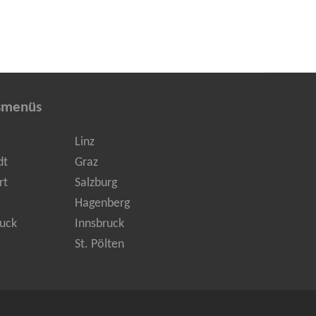
smenüs
Linz
dt
Graz
rt
Salzburg
Hagenberg
uck
Innsbruck
St. Pölten