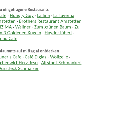
u eingetragene Restaurants
Café
·
Hungry Guy
·
La lina
·
La Taverna
stetten
·
Brothers Restaurant Amstetten
NZIMA
·
Wallner - Zum grünen Baum
·
Zu
n 3 Goldenen Kugeln
·
Haydnstüberl
·
nau Cafe
taurants auf mittag.at entdecken
uner's Cafe
·
Café Diglas - Wollzeile
·
rchenwirt Herz-Jesu
·
Altstadt-Schmankerl
ürstleck Schmalzer