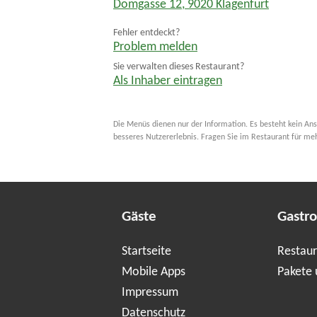
Domgasse 12
,
9020
Klagenfurt
Fehler entdeckt?
Problem melden
Sie verwalten dieses Restaurant?
Als Inhaber eintragen
Die Menüs dienen nur der Information. Es besteht kein Ans
besseres Nutzererlebnis. Fragen Sie im Restaurant für me
Gäste
Gastr
Startseite
Restaur
Mobile Apps
Pakete 
Impressum
Datenschutz