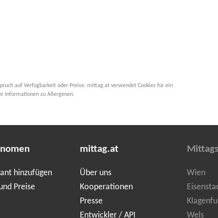
pruch auf Verfügbarkeit oder Preise. mittag.at verwendet Cookies für ein
hr Informationen zu Allergenen.
onomen
mittag.at
Mittag
ant hinzufügen
Über uns
Wien
und Preise
Kooperationen
Eisensta
Presse
Klagenfu
Entwickler / API
Wels