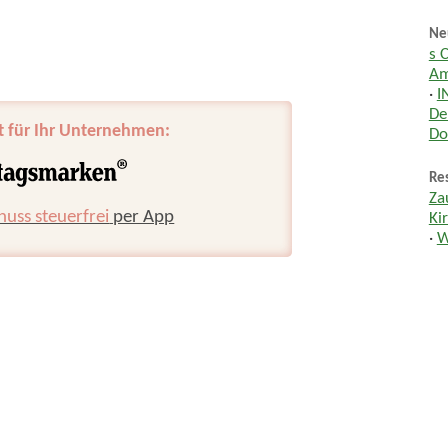
Ne
s 
Am
·
I
De
t für Ihr Unternehmen:
Do
Res
Za
huss steuerfrei
per App
Ki
·
W