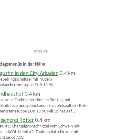
Anzeige
ttagsmenüs in der Nähe
gustin in den City Arkaden
0.4 km
ebelrindsschnitzel mit Nudeln -
oblauchcremesuppe EUR 13,90
ndhaushof
0.4 km
ackene Fischfiletstreifen im Bierteig mit
ktailsauce und gebackenen Erdäpfelspalten - Rote
encremesuppe EUR 13,90 Mit Spinat gef...
eischerei Rotter
0.4 km
ü #1: Champignonschnitzel vom Schwein mit
eln ACGL Menü #2: Topfenpalatschinken mit
chtsauce ACG