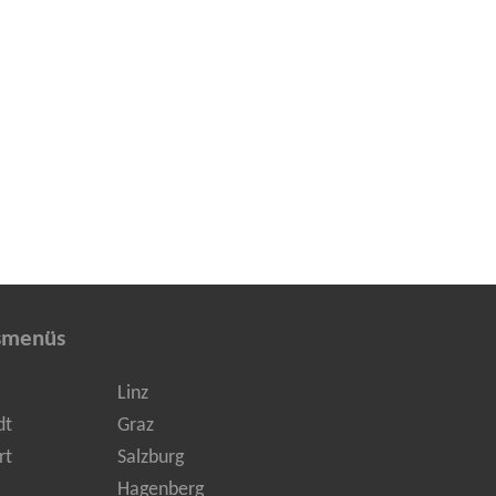
smenüs
Linz
dt
Graz
rt
Salzburg
Hagenberg