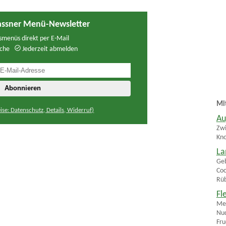
ssner Menü-Newsletter
menüs direkt per E-Mail
che
Jederzeit abmelden
Mi
ise: Datenschutz, Details, Widerruf)
Au
Zwi
Kn
La
Geb
Coc
Rüb
Fl
Men
Nud
Fru