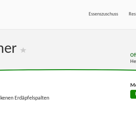
Essenszuschuss
Res
ner
Of
He
Me
ckenen Erdäpfelspalten