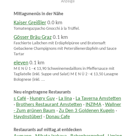
Anzeige
Mittagsmenüs in der Nähe
Kaiser Greißler
0.0 km
Tomatengazpacho Gnocchi à la Trüffel.
Gösser Bräu Graz
0.1 km
Faschierte Laibchen mit Erdäpfelpüree und Bratensaft
Gebackene Champignons mit Petersilienerdäpfeln und Sauce
Tartar
eleven
0.1 km
M E N Ü 1 - € 13,90 Schweinemedaillons in Pfeffersauce mit
Tagliatelle (inkl. Suppe und Salat) M E N Ü 2 - € 13,50 Lasagne
Bolognese (inkl. ...
Neu eingetragene Restaurants
s Café
·
Hungry Guy
·
La lina
·
La Taverna Amstetten
·
Brothers Restaurant Amstetten
·
INZIMA
·
Wallner
- Zum grünen Baum
·
Zu Den 3 Goldenen Kugeln
·
Haydnstüberl
·
Donau Cafe
Restaurants auf mittag.at entdecken