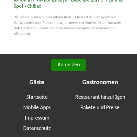
Aumann
·
Mikata Izakaya
·
Babenbergerhof
·
Liming
Spot
·
Chillax
Die Menüs dienen nur der Information. Es besteht kein Anspruch auf
Verfügbarkeit oder Preise. mittag.at verwendet Cookies für ein besseres
Nutzererlebnis. Fragen Sie im Restaurant für mehr Informationen zu
Allergenen.
Anmelden
Gäste
Gastronomen
Startseite
Restaurant hinzufügen
Mobile Apps
Pakete und Preise
Impressum
Datenschutz