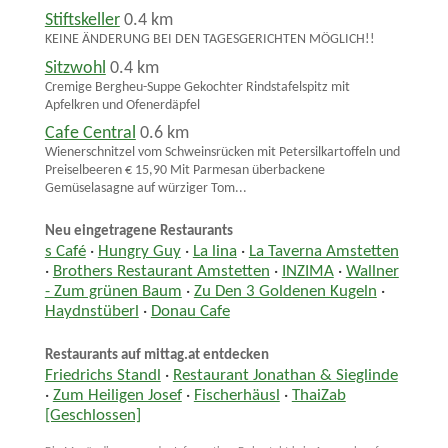
Stiftskeller
0.4 km
KEINE ÄNDERUNG BEI DEN TAGESGERICHTEN MÖGLICH!!
Sitzwohl
0.4 km
Cremige Bergheu-Suppe Gekochter Rindstafelspitz mit
Apfelkren und Ofenerdäpfel
Cafe Central
0.6 km
Wienerschnitzel vom Schweinsrücken mit Petersilkartoffeln und
Preiselbeeren € 15,90 Mit Parmesan überbackene
Gemüselasagne auf würziger Tom...
Neu eingetragene Restaurants
s Café
·
Hungry Guy
·
La lina
·
La Taverna Amstetten
·
Brothers Restaurant Amstetten
·
INZIMA
·
Wallner
- Zum grünen Baum
·
Zu Den 3 Goldenen Kugeln
·
Haydnstüberl
·
Donau Cafe
Restaurants auf mittag.at entdecken
Friedrichs Standl
·
Restaurant Jonathan & Sieglinde
·
Zum Heiligen Josef
·
Fischerhäusl
·
ThaiZab
[Geschlossen]