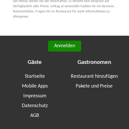
Die Menüs dienen nur der Information. Es besteht kein Anspruch auf
Verfügbarkeit oder Preise. mittag.at verwendet Cookies für ein besseres
Nutzererlebnis. Fragen Sie im Restaurant für mehr Informationen zu
Allergenen.
Anmelden
Gäste
Gastronomen
Startseite
Restaurant hinzufügen
Mobile Apps
Pakete und Preise
Impressum
Datenschutz
AGB