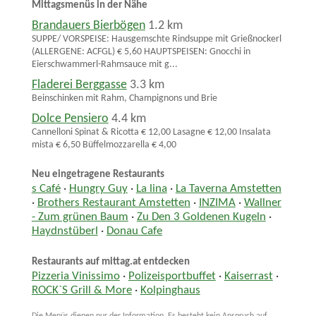
Mittagsmenüs in der Nähe
Brandauers Bierbögen
1.2 km
SUPPE/ VORSPEISE: Hausgemschte Rindsuppe mit Grießnockerl
(ALLERGENE: ACFGL) € 5,60 HAUPTSPEISEN: Gnocchi in
Eierschwammerl-Rahmsauce mit g...
Fladerei Berggasse
3.3 km
Beinschinken mit Rahm, Champignons und Brie
Dolce Pensiero
4.4 km
Cannelloni Spinat & Ricotta € 12,00 Lasagne € 12,00 Insalata
mista € 6,50 Büffelmozzarella € 4,00
Neu eingetragene Restaurants
s Café
·
Hungry Guy
·
La lina
·
La Taverna Amstetten
·
Brothers Restaurant Amstetten
·
INZIMA
·
Wallner
- Zum grünen Baum
·
Zu Den 3 Goldenen Kugeln
·
Haydnstüberl
·
Donau Cafe
Restaurants auf mittag.at entdecken
Pizzeria Vinissimo
·
Polizeisportbuffet
·
Kaiserrast
·
ROCK`S Grill & More
·
Kolpinghaus
Die Menüs dienen nur der Information. Es besteht kein Anspruch auf