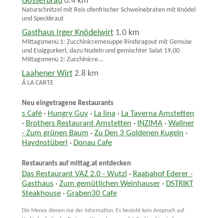
Gösserbräu
0.4 km
Naturschnitzel mit Reis ofenfrischer Schweinebraten mit Knödel
und Speckkraut
Gasthaus Irger Knödelwirt
1.0 km
Mittagsmenü 1: Zucchinicremesuppe Rindsragout mit Gemüse
und Essiggurkerl, dazu Nudeln und gemischter Salat 19,00
Mittagsmenü 2: Zucchinicre...
Laahener Wirt
2.8 km
Á LA CARTE
Neu eingetragene Restaurants
s Café
·
Hungry Guy
·
La lina
·
La Taverna Amstetten
·
Brothers Restaurant Amstetten
·
INZIMA
·
Wallner
- Zum grünen Baum
·
Zu Den 3 Goldenen Kugeln
·
Haydnstüberl
·
Donau Cafe
Restaurants auf mittag.at entdecken
Das Restaurant VAZ 2.0 - Wutzl
·
Raabahof Ederer -
Gasthaus
·
Zum gemütlichen Weinhauser
·
DSTRIKT
Steakhouse
·
Graben30 Cafe
Die Menüs dienen nur der Information. Es besteht kein Anspruch auf