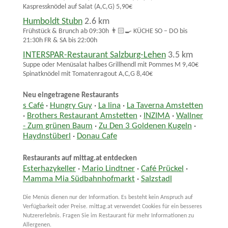
Kaspressknödel auf Salat (A,C,G) 5,90€
Humboldt Stubn
2.6 km
Frühstück & Brunch ab 09:30h 👨🏻‍🍳 KÜCHE SO – DO bis
21:30h FR & SA bis 22:00h
INTERSPAR-Restaurant Salzburg-Lehen
3.5 km
Suppe oder Menüsalat halbes Grillhendl mit Pommes M 9,40€
Spinatknödel mit Tomatenragout A,C,G 8,40€
Neu eingetragene Restaurants
s Café
·
Hungry Guy
·
La lina
·
La Taverna Amstetten
·
Brothers Restaurant Amstetten
·
INZIMA
·
Wallner
- Zum grünen Baum
·
Zu Den 3 Goldenen Kugeln
·
Haydnstüberl
·
Donau Cafe
Restaurants auf mittag.at entdecken
Esterhazykeller
·
Mario Lindtner
·
Café Prückel
·
Mamma Mia Südbahnhofmarkt
·
Salzstadl
Die Menüs dienen nur der Information. Es besteht kein Anspruch auf
Verfügbarkeit oder Preise. mittag.at verwendet Cookies für ein besseres
Nutzererlebnis. Fragen Sie im Restaurant für mehr Informationen zu
Allergenen.