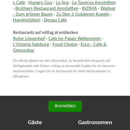
s Café
·
Hungry Guy
·
La lina
·
La Taverna Amstetten
·
Brothers Restaurant Amstetten
·
INZIMA
·
Wallner
- Zum grünen Baum
·
Zu Den 3 Goldenen Kugeln
·
Haydnstüberl
·
Donau Cafe
Restaurants auf mittag.at entdecken
Roter Löwenhof
·
Cafe im Palais Wellenstein
·
L'Osteria Salzburg
·
Food Choice
·
Ecco - Cafe &
Genussbar
Die Menüs dienen nur der Information. Es besteht kein Anspruch auf
Verfügbarkeit oder Preise. mittag.at verwendet Cookies für ein besseres
Nutzererlebnis. Fragen Sie im Restaurant für mehr Informationen zu
Allergenen.
Anmelden
Gäste
Gastronomen