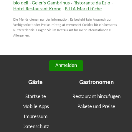
bio deli
·
Geier’s Gambrinus
·
Ristorante da Ezio
·
Hotel Restaurant Krone
·
BILLA Marktküche
Die Menüs dienen nur der Information. Es besteht kein Anspruch auf
Verfügbarkeit oder Preise. mittag.at verwendet Cookies für ein besseres
Nutzererlebnis. Fragen Sie im Restaurant für mehr Informationen zu
Allergenen.
Anmelden
Gäste
Gastronomen
Startseite
Restaurant hinzufügen
Mobile Apps
Pakete und Preise
Impressum
Datenschutz