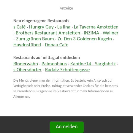
Anzeige
Neu eingetragene Restaurants
s Café
·
Hungry Guy
·
La lina
·
La Taverna Amstetten
·
Brothers Restaurant Amstetten
·
INZIMA
·
Wallner
- Zum grünen Baum
·
Zu Den 3 Goldenen Kugeln
·
Haydnstüberl
·
Donau Cafe
Restaurants auf mittag.at entdecken
Rinderwahn
·
Palmenhaus
·
Kantine14 - Sargfabrik
·
s'Obersdorfer
·
Radatz Schottengasse
Die Menüs dienen nur der Information. Es besteht kein Anspruch auf
Verfügbarkeit oder Preise. mittag.at verwendet Cookies für ein besseres
Nutzererlebnis. Fragen Sie im Restaurant für mehr Informationen zu
Allergenen.
Anmelden