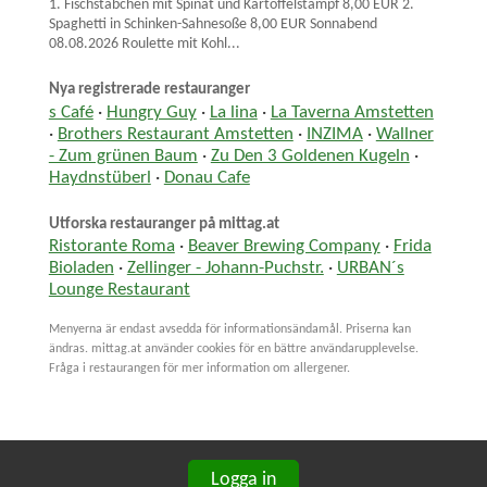
1. Fischstäbchen mit Spinat und Kartoffelstampf 8,00 EUR 2.
Spaghetti in Schinken-Sahnesoße 8,00 EUR Sonnabend
08.08.2026 Roulette mit Kohl...
Nya registrerade restauranger
s Café
·
Hungry Guy
·
La lina
·
La Taverna Amstetten
·
Brothers Restaurant Amstetten
·
INZIMA
·
Wallner
- Zum grünen Baum
·
Zu Den 3 Goldenen Kugeln
·
Haydnstüberl
·
Donau Cafe
Utforska restauranger på mittag.at
Ristorante Roma
·
Beaver Brewing Company
·
Frida
Bioladen
·
Zellinger - Johann-Puchstr.
·
URBAN´s
Lounge Restaurant
Menyerna är endast avsedda för informationsändamål. Priserna kan
ändras. mittag.at använder cookies för en bättre användarupplevelse.
Fråga i restaurangen för mer information om allergener.
Logga in