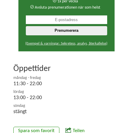
1x per vecka
Avsluta prenumerationen när som helst
(Exempel & varningar: Sekretess, analys, återkallelse)
Öppettider
måndag - fredag
11:30 - 22:00
lördag
13:00 - 22:00
söndag
stängt
Spara som favorit
Teilen