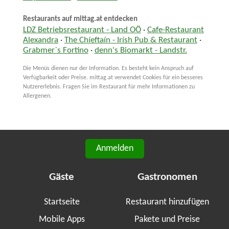
Restaurants auf mittag.at entdecken
LDZ Betriebsrestaurant - Land OÖ
·
Cafe-Restaurant
Alexandra
·
The Chíeftaín - Irísh Pub & Restaurant
·
Grabmer`s Fortino
·
denn's Biomarkt - Landstr.
Die Menüs dienen nur der Information. Es besteht kein Anspruch auf
Verfügbarkeit oder Preise. mittag.at verwendet Cookies für ein besseres
Nutzererlebnis. Fragen Sie im Restaurant für mehr Informationen zu
Allergenen.
Anmelden
Gäste
Gastronomen
Startseite
Restaurant hinzufügen
Mobile Apps
Pakete und Preise