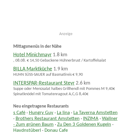
Anzeige
Mittagsmenüs in der Nähe
Hotel Minichmayr
1.8 km
, 08.08. € 14,50 Gebackene Hühnerbrust / Kartoffelsalat
BILLA Marktküche
1.9 km
HUHN SÜSS-SAUER auf Basmatireis € 9,90
INTERSPAR-Restaurant Steyr
2.6 km
Suppe oder Menüsalat halbes Grillhendl mit Pommes M 9,40€
Spinatknödel mit Tomatenragout A,C,G 8,40€
Neu eingetragene Restaurants
s Café
·
Hungry Guy
·
La lina
·
La Taverna Amstetten
·
Brothers Restaurant Amstetten
·
INZIMA
·
Wallner
- Zum grünen Baum
·
Zu Den 3 Goldenen Kugeln
·
Haydnstüberl
·
Donau Cafe