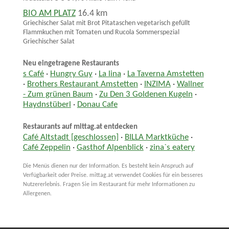
BIO AM PLATZ
16.4 km
Griechischer Salat mit Brot Pitataschen vegetarisch gefüllt
Flammkuchen mit Tomaten und Rucola Sommerspezial
Griechischer Salat
Neu eingetragene Restaurants
s Café
·
Hungry Guy
·
La lina
·
La Taverna Amstetten
·
Brothers Restaurant Amstetten
·
INZIMA
·
Wallner
- Zum grünen Baum
·
Zu Den 3 Goldenen Kugeln
·
Haydnstüberl
·
Donau Cafe
Restaurants auf mittag.at entdecken
Café Altstadt [geschlossen]
·
BILLA Marktküche
·
Café Zeppelin
·
Gasthof Alpenblick
·
zina`s eatery
Die Menüs dienen nur der Information. Es besteht kein Anspruch auf
Verfügbarkeit oder Preise. mittag.at verwendet Cookies für ein besseres
Nutzererlebnis. Fragen Sie im Restaurant für mehr Informationen zu
Allergenen.