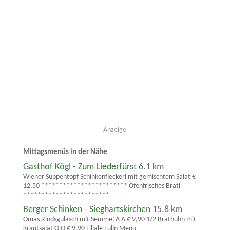
Anzeige
Mittagsmenüs in der Nähe
Gasthof Kögl - Zum Liederfürst
6.1 km
Wiener Suppentopf Schinkenfleckerl mit gemischtem Salat €
12,50 ************************ Ofenfrisches Bratl
************************
Berger Schinken - Sieghartskirchen
15.8 km
Omas Rindsgulasch mit Semmel A A € 9,90 1/2 Brathuhn mit
Krautsalat O O € 9,90 Filiale Tulln Menü