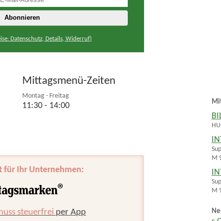
ise: Datenschutz, Details, Widerruf)
Mittagsmenü-Zeiten
Montag - Freitag
Mi
11:30 - 14:00
BI
HUH
IN
Sup
M 9
t für Ihr Unternehmen:
IN
Sup
M 9
huss steuerfrei
per App
Ne