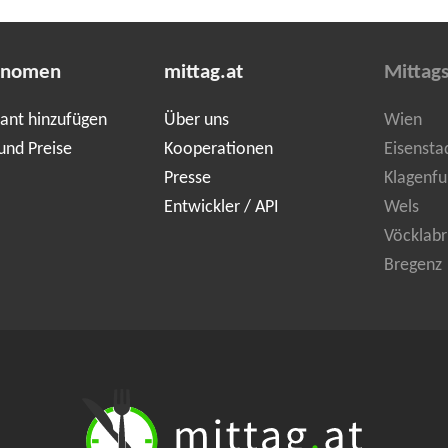
onomen
mittag.at
Mittag
ant hinzufügen
Über uns
Wien
und Preise
Kooperationen
Eisensta
Presse
Klagenfu
Entwickler / API
Wels
Vöcklabr
Bregenz