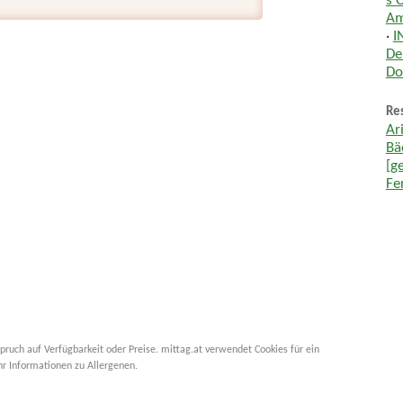
s 
Am
·
I
De
Do
Res
Ar
Bä
[g
Fe
pruch auf Verfügbarkeit oder Preise. mittag.at verwendet Cookies für ein
hr Informationen zu Allergenen.