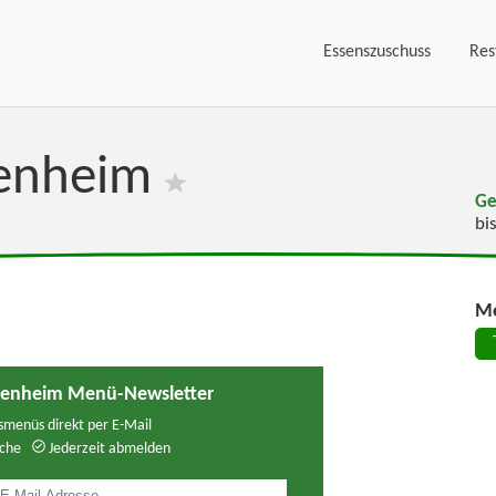
Essenszuschuss
Res
henheim
Ge
bi
Me
henheim Menü-Newsletter
menüs direkt per E-Mail
che
Jederzeit abmelden