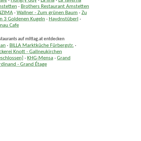
Café
·
Hungry Guy
·
La lina
·
La Taverna
stetten
·
Brothers Restaurant Amstetten
NZIMA
·
Wallner - Zum grünen Baum
·
Zu
n 3 Goldenen Kugeln
·
Haydnstüberl
·
nau Cafe
taurants auf mittag.at entdecken
ian
·
BILLA Marktküche Fürbergstr.
·
ckerei Knott - Gallneukirchen
eschlossen]
·
KHG-Mensa
·
Grand
rdinand - Grand Étage