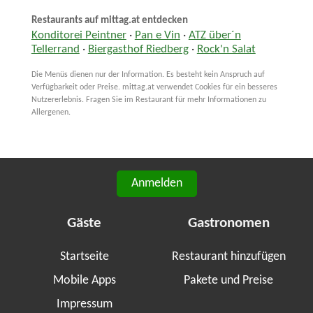
Restaurants auf mittag.at entdecken
Konditorei Peintner
·
Pan e Vin
·
ATZ über´n
Tellerrand
·
Biergasthof Riedberg
·
Rock'n Salat
Die Menüs dienen nur der Information. Es besteht kein Anspruch auf
Verfügbarkeit oder Preise. mittag.at verwendet Cookies für ein besseres
Nutzererlebnis. Fragen Sie im Restaurant für mehr Informationen zu
Allergenen.
Anmelden
Gäste
Gastronomen
Startseite
Restaurant hinzufügen
Mobile Apps
Pakete und Preise
Impressum