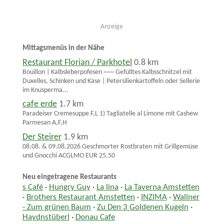
Anzeige
Mittagsmenüs in der Nähe
Restaurant Florian / Parkhotel
0.8 km
Bouillon | Kalbsleberpofesen ~~~ Gefülltes Kalbsschnitzel mit
Duxelles, Schinken und Käse | Petersilienkartoffeln oder Sellerie
im Knusperma...
cafe erde
1.7 km
Paradeiser Cremesuppe F,L 1) Tagliatelle al Limone mit Cashew
Parmesan A,F,H
Der Steirer
1.9 km
08.08. & 09.08.2026 Geschmorter Rostbraten mit Grillgemüse
und Gnocchi ACGLMO EUR 25,50
Neu eingetragene Restaurants
s Café
·
Hungry Guy
·
La lina
·
La Taverna Amstetten
·
Brothers Restaurant Amstetten
·
INZIMA
·
Wallner
- Zum grünen Baum
·
Zu Den 3 Goldenen Kugeln
·
Haydnstüberl
·
Donau Cafe