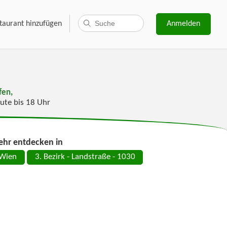
taurant hinzufügen
Anmelden
fen,
ute bis 18 Uhr
hr entdecken in
Wien
3. Bezirk - Landstraße - 1030