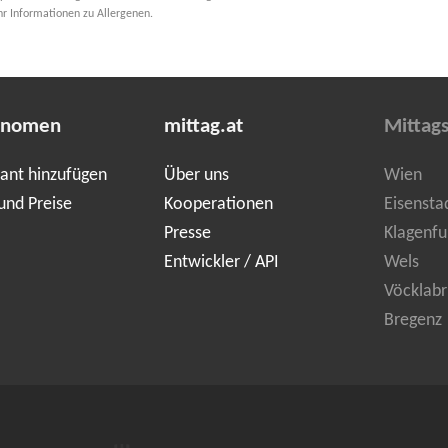
hr Informationen zu Allergenen.
onomen
mittag.at
Mittag
ant hinzufügen
Über uns
Wien
und Preise
Kooperationen
Eisensta
Presse
Klagenfu
Entwickler / API
Wels
Vöcklabr
Bregenz