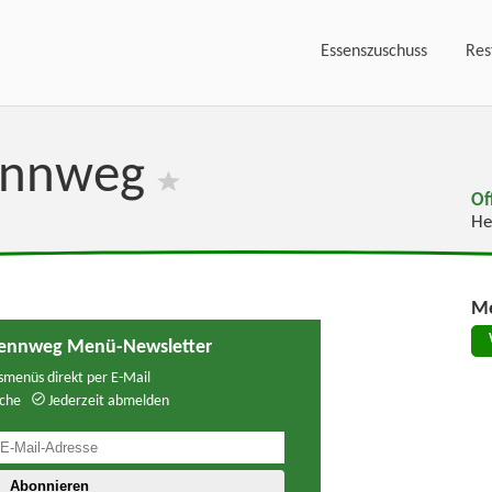
Essenszuschuss
Res
ennweg
Of
He
Me
ennweg Menü-Newsletter
menüs direkt per E-Mail
che
Jederzeit abmelden