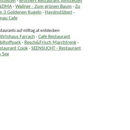
stetten
·
Brothers Restaurant Amstetten
NZIMA
·
Wallner - Zum grünen Baum
·
Zu
n 3 Goldenen Kugeln
·
Haydnstüberl
·
nau Cafe
taurants auf mittag.at entdecken
Wirtshaus Farrach
·
Café Restaurant
blhoffpark
·
Resch&Frisch Marchtrenk
·
staurant Cook
·
SEENSUCHT - Restaurant
 See