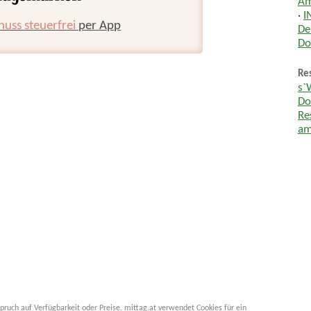
Am
·
I
huss steuerfrei
per App
De
Do
Res
s`
Do
Re
am
pruch auf Verfügbarkeit oder Preise. mittag.at verwendet Cookies für ein