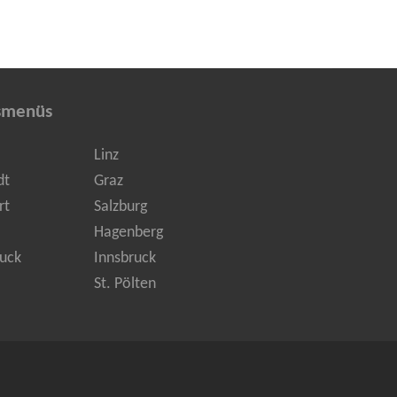
smenüs
Linz
dt
Graz
rt
Salzburg
Hagenberg
uck
Innsbruck
St. Pölten