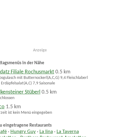
Anzeige
ttagsmenüs in der Nähe
datz Filiale Rochusmarkt
0.5 km
bsgulasch mit Butternockerl(A,C,G) 9,4 Fleischlaberl
 Erdäpfelsalat(A,C) 7,9 Saisonale
lkensteiner Stüberl
0.5 km
chlossen
co
1.5 km
zeit ist kein Menü eingegeben
u eingetragene Restaurants
Café
·
Hungry Guy
·
La lina
·
La Taverna