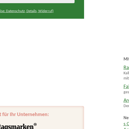
ise: Datenschutz, Details, Widerruf)
Mi
Ra
Kal
mit
Fa
ges
Ar
Der
t für Ihr Unternehmen:
Ne
s 