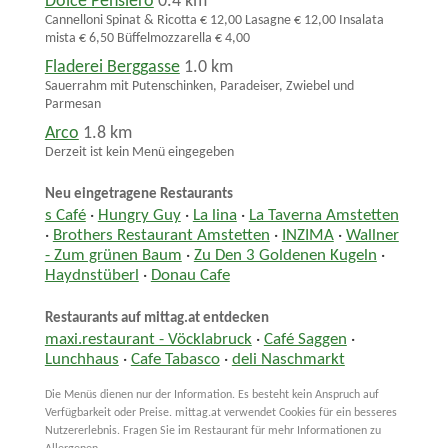
Dolce Pensiero
0.4 km
Cannelloni Spinat & Ricotta € 12,00 Lasagne € 12,00 Insalata
mista € 6,50 Büffelmozzarella € 4,00
Fladerei Berggasse
1.0 km
Sauerrahm mit Putenschinken, Paradeiser, Zwiebel und
Parmesan
Arco
1.8 km
Derzeit ist kein Menü eingegeben
Neu eingetragene Restaurants
s Café
·
Hungry Guy
·
La lina
·
La Taverna Amstetten
·
Brothers Restaurant Amstetten
·
INZIMA
·
Wallner
- Zum grünen Baum
·
Zu Den 3 Goldenen Kugeln
·
Haydnstüberl
·
Donau Cafe
Restaurants auf mittag.at entdecken
maxi.restaurant - Vöcklabruck
·
Café Saggen
·
Lunchhaus
·
Cafe Tabasco
·
deli Naschmarkt
Die Menüs dienen nur der Information. Es besteht kein Anspruch auf
Verfügbarkeit oder Preise. mittag.at verwendet Cookies für ein besseres
Nutzererlebnis. Fragen Sie im Restaurant für mehr Informationen zu