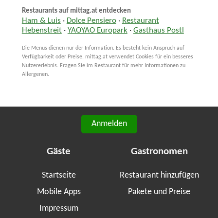
Restaurants auf mittag.at entdecken
Ham & Luis
·
Dolce Pensiero
·
Restaurant
Hebenstreit
·
YAOYAO Europark
·
Gasthaus Postl
Die Menüs dienen nur der Information. Es besteht kein Anspruch auf
Verfügbarkeit oder Preise. mittag.at verwendet Cookies für ein besseres
Nutzererlebnis. Fragen Sie im Restaurant für mehr Informationen zu
Allergenen.
Anmelden
Gäste
Gastronomen
Startseite
Restaurant hinzufügen
Mobile Apps
Pakete und Preise
Impressum