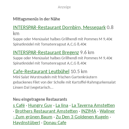
Anzeige
Mittagsmenüs in der Nähe
INTERSPAR-Restaurant Dornbirn, Messepark
0.8
km
Suppe oder Menüsalat halbes Grillhendl mit Pommes M 9,40€
Spinatknödel mit Tomatenragout A,C,G 8,40€
INTERSPAR-Restaurant Bregenz
9.6 km
Suppe oder Menüsalat halbes Grillhendl mit Pommes M 9,40€
Spinatknödel mit Tomatenragout A,C,G 8,40€
Cafe-Restaurant Leutbühel
10.5 km
Mini Salat Wurstnudeln mit frischen Gartenkräutern
gebackenes Filet von der Scholle mit Kartoffel-Rahmgurkensalat
Linsen Dal (vegetarisch...
Neu eingetragene Restaurants
s Café
·
Hungry Guy
·
La lina
·
La Taverna Amstetten
·
Brothers Restaurant Amstetten
·
INZIMA
·
Wallner
- Zum grünen Baum
·
Zu Den 3 Goldenen Kugeln
·
Haydnstüberl
·
Donau Cafe