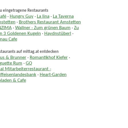
u eingetragene Restaurants
Café
·
Hungry Guy
·
La lina
·
La Taverna
stetten
·
Brothers Restaurant Amstetten
NZIMA
·
Wallner - Zum grünen Baum
·
Zu
n 3 Goldenen Kugeln
·
Haydnstüberl
·
nau Cafe
taurants auf mittag.at entdecken
us & Brunner
·
Romantikhof Kiefer
·
guette Rum
·
GO
tal Mitarbeiterrestaurant -
iffeisenlandesbank
·
Heart-Garden
oladen & Cafe