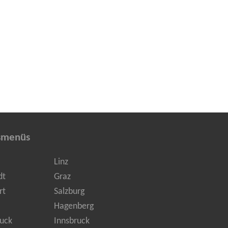
smenüs
Linz
dt
Graz
rt
Salzburg
Hagenberg
uck
Innsbruck