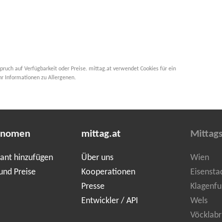
pruch auf Verfügbarkeit oder Preise. mittag.at verwendet Cookies für ein
hr Informationen zu Allergenen.
onomen
mittag.at
Mittag
ant hinzufügen
Über uns
Wien
und Preise
Kooperationen
Eisensta
Presse
Klagenfu
Entwickler / API
Wels
Vöcklabr