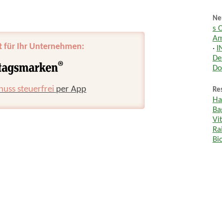
Ne
s 
Am
t für Ihr Unternehmen:
·
I
De
Do
huss steuerfrei
per App
Res
Ha
Ba
Vi
Ra
Bi