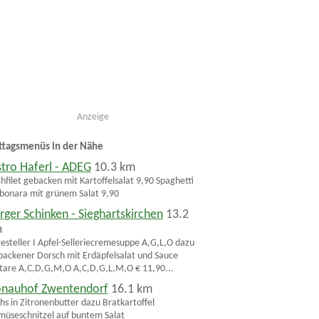
Anzeige
ttagsmenüs in der Nähe
stro Haferl - ADEG
10.3 km
chfilet gebacken mit Kartoffelsalat 9,90 Spaghetti
bonara mit grünem Salat 9,90
rger Schinken - Sieghartskirchen
13.2
m
esteller I Apfel-Selleriecremesuppe A,G,L,O dazu
ackener Dorsch mit Erdäpfelsalat und Sauce
tare A,C,D,G,M,O A,C,D,G,L,M,O € 11,90...
nauhof Zwentendorf
16.1 km
hs in Zitronenbutter dazu Bratkartoffel
üseschnitzel auf buntem Salat