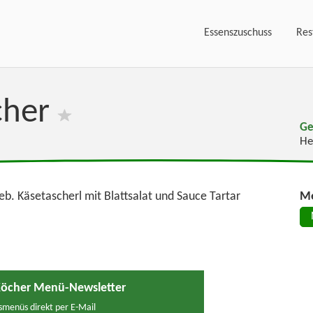
Essenszuschuss
Res
cher
Ge
He
eb. Käsetascherl mit Blattsalat und Sauce Tartar
Me
 Köcher Menü-Newsletter
menüs direkt per E-Mail