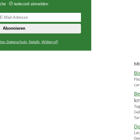
che
Jederzeit abmelden
ise: Datenschutz, Details, Widerruf)
Mi
Bi
Fis
car
Be
k
Tag
Geb
Tar
Do
Lac
Gem