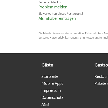
Fehler entdeckt?
Problem melden
Sie verwalten dieses Restaurant?
Als Inhaber eintragen
Die Menüs dienen nur der Information. Es besteht kein Ans
besseres Nutzererlebnis. Fragen Sie im Restaurant für me
Gäste
Gastr
Startseite
Restaur
Mobile Apps
Pakete 
Impressum
Datenschutz
AGB