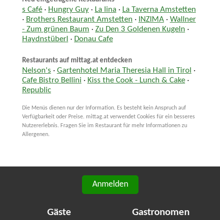
s Café
·
Hungry Guy
·
La lina
·
La Taverna Amstetten
·
Brothers Restaurant Amstetten
·
INZIMA
·
Wallner
- Zum grünen Baum
·
Zu Den 3 Goldenen Kugeln
·
Haydnstüberl
·
Donau Cafe
Restaurants auf mittag.at entdecken
Nelson's
·
Gartenhotel Maria Theresia Hall in Tirol
·
Cafe Bistro Bellini
·
Kiss the Cook - Lunch & Cake
·
Republic
Die Menüs dienen nur der Information. Es besteht kein Anspruch auf
Verfügbarkeit oder Preise. mittag.at verwendet Cookies für ein besseres
Nutzererlebnis. Fragen Sie im Restaurant für mehr Informationen zu
Allergenen.
Anmelden
Gäste
Gastronomen