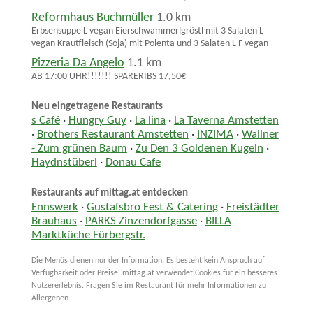
Reformhaus Buchmüller
1.0 km
Erbsensuppe L vegan Eierschwammerlgröstl mit 3 Salaten L
vegan Krautfleisch (Soja) mit Polenta und 3 Salaten L F vegan
Pizzeria Da Angelo
1.1 km
AB 17:00 UHR!!!!!!! SPARERIBS 17,50€
Neu eingetragene Restaurants
s Café
·
Hungry Guy
·
La lina
·
La Taverna Amstetten
·
Brothers Restaurant Amstetten
·
INZIMA
·
Wallner
- Zum grünen Baum
·
Zu Den 3 Goldenen Kugeln
·
Haydnstüberl
·
Donau Cafe
Restaurants auf mittag.at entdecken
Ennswerk
·
Gustafsbro Fest & Catering
·
Freistädter
Brauhaus
·
PARKS Zinzendorfgasse
·
BILLA
Marktküche Fürbergstr.
Die Menüs dienen nur der Information. Es besteht kein Anspruch auf
Verfügbarkeit oder Preise. mittag.at verwendet Cookies für ein besseres
Nutzererlebnis. Fragen Sie im Restaurant für mehr Informationen zu
Allergenen.