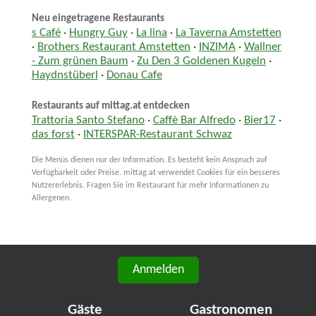
Neu eingetragene Restaurants
s Café
·
Hungry Guy
·
La lina
·
La Taverna Amstetten
·
Brothers Restaurant Amstetten
·
INZIMA
·
Wallner
- Zum grünen Baum
·
Zu Den 3 Goldenen Kugeln
·
Haydnstüberl
·
Donau Cafe
Restaurants auf mittag.at entdecken
Trattoria Santo Stefano
·
Caffè Bar Alfredo
·
Bier17
·
das forst
·
INTERSPAR-Restaurant Schwaz
Die Menüs dienen nur der Information. Es besteht kein Anspruch auf
Verfügbarkeit oder Preise. mittag.at verwendet Cookies für ein besseres
Nutzererlebnis. Fragen Sie im Restaurant für mehr Informationen zu
Allergenen.
Anmelden
Gäste
Gastronomen