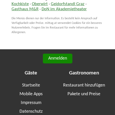
Kochkiste
·
Oberwirt
·
Geidorfstandl Graz
·
Gasthaus M&R
·
DoN im Akademietheater
Die Menüs dienen nur der Information. Es besteht kein Anspruch auf
Verfügbarkeit oder Preise. mittag.at verwendet Cookies für ein besseres
Nutzererlebnis. Fragen Sie im Restaurant für mehr Informationen zu
Allergenen.
Anmelden
Gäste
Gastronomen
Startseite
Restaurant hinzufügen
Mobile Apps
Pakete und Preise
Impressum
Datenschutz