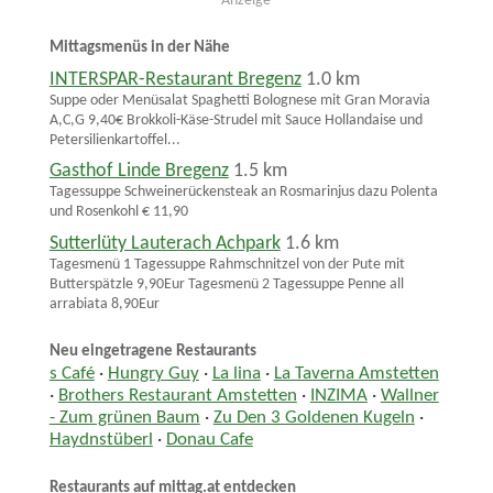
Anzeige
Mittagsmenüs in der Nähe
INTERSPAR-Restaurant Bregenz
1.0 km
Suppe oder Menüsalat Spaghetti Bolognese mit Gran Moravia
A,C,G 9,40€ Brokkoli-Käse-Strudel mit Sauce Hollandaise und
Petersilienkartoffel...
Gasthof Linde Bregenz
1.5 km
Tagessuppe Schweinerückensteak an Rosmarinjus dazu Polenta
und Rosenkohl € 11,90
Sutterlüty Lauterach Achpark
1.6 km
Tagesmenü 1 Tagessuppe Rahmschnitzel von der Pute mit
Butterspätzle 9,90Eur Tagesmenü 2 Tagessuppe Penne all
arrabiata 8,90Eur
Neu eingetragene Restaurants
s Café
·
Hungry Guy
·
La lina
·
La Taverna Amstetten
·
Brothers Restaurant Amstetten
·
INZIMA
·
Wallner
- Zum grünen Baum
·
Zu Den 3 Goldenen Kugeln
·
Haydnstüberl
·
Donau Cafe
Restaurants auf mittag.at entdecken