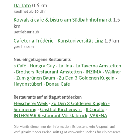
Da Tato
0.6 km
geöffnet ab 16 Uhr
Kowalski cafe & bistro am Südbahnhofmarkt
1.5
km
Betriebsurlaub
Cafeteria Frédéric - Kunstuniversität Linz
1.9 km
geschlossen
Neu eingetragene Restaurants
s Café
·
Hungry Guy
·
La lina
·
La Taverna Amstetten
·
Brothers Restaurant Amstetten
·
INZIMA
·
Wallner
- Zum grünen Baum
·
Zu Den 3 Goldenen Kugeln
·
Haydnstüberl
·
Donau Cafe
Restaurants auf mittag.at entdecken
Fleischerei Weiß
·
Zu Den 3 Goldenen Kugeln -
Simmering
·
Gasthof Kirchenwirt
·
Il Corallo
·
INTERSPAR Restaurant Vöcklabruck, VARENA
Die Menüs dienen nur der Information. Es besteht kein Anspruch auf
Verfügbarkeit oder Preise. mittag.at verwendet Cookies für ein besseres