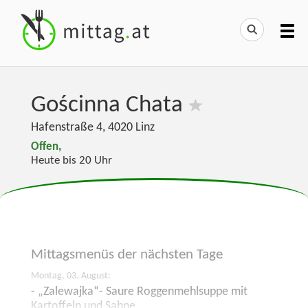
Gościnna Chata
Hafenstraße 4
,
4020
Linz
Offen,
Heute bis 20 Uhr
Mittagsmenüs der
nächsten Tage
Montag, 03. August:
- „Zalewajka“- Saure Roggenmehlsuppe mit
Kartoffeln und Sahne