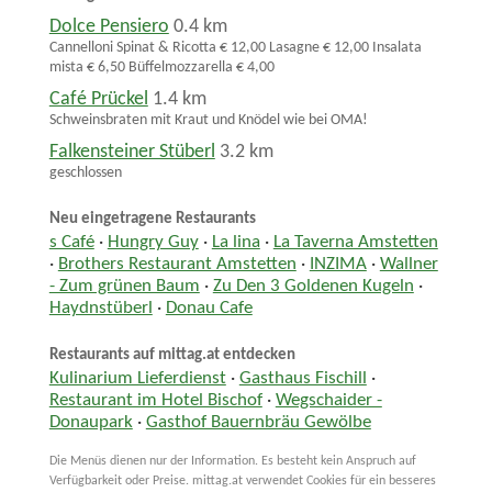
Dolce Pensiero
0.4 km
Cannelloni Spinat & Ricotta € 12,00 Lasagne € 12,00 Insalata
mista € 6,50 Büffelmozzarella € 4,00
Café Prückel
1.4 km
Schweinsbraten mit Kraut und Knödel wie bei OMA!
Falkensteiner Stüberl
3.2 km
geschlossen
Neu eingetragene Restaurants
s Café
·
Hungry Guy
·
La lina
·
La Taverna Amstetten
·
Brothers Restaurant Amstetten
·
INZIMA
·
Wallner
- Zum grünen Baum
·
Zu Den 3 Goldenen Kugeln
·
Haydnstüberl
·
Donau Cafe
Restaurants auf mittag.at entdecken
Kulinarium Lieferdienst
·
Gasthaus Fischill
·
Restaurant im Hotel Bischof
·
Wegschaider -
Donaupark
·
Gasthof Bauernbräu Gewölbe
Die Menüs dienen nur der Information. Es besteht kein Anspruch auf
Verfügbarkeit oder Preise. mittag.at verwendet Cookies für ein besseres