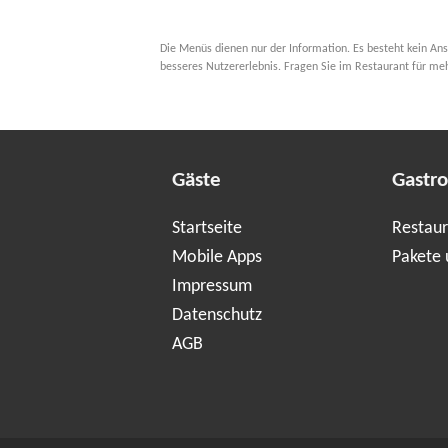
Die Menüs dienen nur der Information. Es besteht kein Ans
besseres Nutzererlebnis. Fragen Sie im Restaurant für me
Gäste
Gastr
Startseite
Restaur
Mobile Apps
Pakete 
Impressum
Datenschutz
AGB