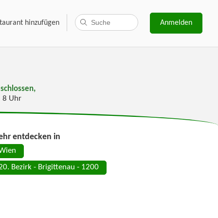
taurant hinzufügen
Anmelden
schlossen,
s 8 Uhr
hr entdecken in
Wien
20. Bezirk - Brigittenau - 1200