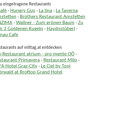
u eingetragene Restaurants
Café
·
Hungry Guy
·
La lina
·
La Taverna
stetten
·
Brothers Restaurant Amstetten
NZIMA
·
Wallner - Zum grünen Baum
·
Zu
n 3 Goldenen Kugeln
·
Haydnstüberl
·
nau Cafe
taurants auf mittag.at entdecken
o-Restaurant atrium - pro mente OÖ
·
staurant Primavera
·
Restaurant Milo
·
FA Hotel Graz-City
·
Le Ciel by Toni
rwald at Rroftop Grand Hotel