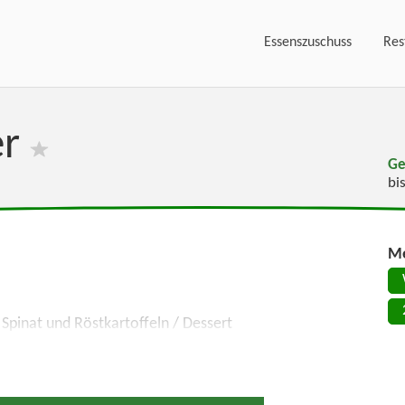
Essenszuschuss
Res
er
Ge
bi
Me
Spinat und Röstkartoffeln / Dessert