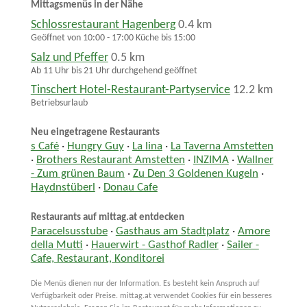
Mittagsmenüs in der Nähe
Schlossrestaurant Hagenberg
0.4 km
Geöffnet von 10:00 - 17:00 Küche bis 15:00
Salz und Pfeffer
0.5 km
Ab 11 Uhr bis 21 Uhr durchgehend geöffnet
Tinschert Hotel-Restaurant-Partyservice
12.2 km
Betriebsurlaub
Neu eingetragene Restaurants
s Café
·
Hungry Guy
·
La lina
·
La Taverna Amstetten
·
Brothers Restaurant Amstetten
·
INZIMA
·
Wallner
- Zum grünen Baum
·
Zu Den 3 Goldenen Kugeln
·
Haydnstüberl
·
Donau Cafe
Restaurants auf mittag.at entdecken
Paracelsusstube
·
Gasthaus am Stadtplatz
·
Amore
della Mutti
·
Hauerwirt - Gasthof Radler
·
Sailer -
Cafe, Restaurant, Konditorei
Die Menüs dienen nur der Information. Es besteht kein Anspruch auf
Verfügbarkeit oder Preise. mittag.at verwendet Cookies für ein besseres