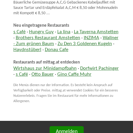
Bäuerliche Gemüsesuppe A,C,G Gebackenes Kabeljaufilet mit
Sauce Tartar und Erdäpfelsalat A,C,M € 8,50 oder Mohnnudeln
mit Kompott € 8,50 ...
Neu eingetragene Restaurants
s Café
·
Hungry Guy
·
La lina
·
La Taverna Amstetten
·
Brothers Restaurant Amstetten
·
INZIMA
·
Wallner
- Zum grünen Baum
·
Zu Den 3 Goldenen Kugeln
·
Haydnstüberl
·
Donau Cafe
Restaurants auf mittag.at entdecken
Wirtshaus zur Minidampfbahn
·
Dorfwirt Pachinger
·
s Café
·
Otto Bauer
·
Gino Caffe Muhr
Die Menüs dienen nur der Information. Es besteht kein Anspruch auf
Verfügbarkeit oder Preise. mittag.at verwendet Cookies für ein besseres
Nutzererlebnis. Fragen Sie im Restaurant für mehr Informationen zu
Allergenen.
Anmelden