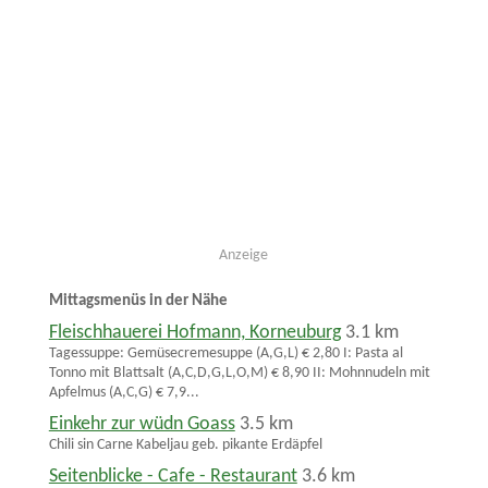
Anzeige
Mittagsmenüs in der Nähe
Fleischhauerei Hofmann, Korneuburg
3.1 km
Tagessuppe: Gemüsecremesuppe (A,G,L) € 2,80 I: Pasta al
Tonno mit Blattsalt (A,C,D,G,L,O,M) € 8,90 II: Mohnnudeln mit
Apfelmus (A,C,G) € 7,9...
Einkehr zur wüdn Goass
3.5 km
Chili sin Carne Kabeljau geb. pikante Erdäpfel
Seitenblicke - Cafe - Restaurant
3.6 km