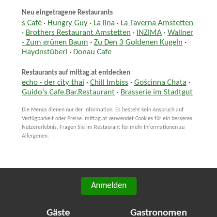
Neu eingetragene Restaurants
s Café
·
Hungry Guy
·
La lina
·
La Taverna Amstetten
·
Brothers Restaurant Amstetten
·
INZIMA
·
Wallner
- Zum grünen Baum
·
Zu Den 3 Goldenen Kugeln
·
Haydnstüberl
·
Donau Cafe
Restaurants auf mittag.at entdecken
echo - der city thai
·
Chill Imbiss
·
Gościnna Chata
·
Guido‘s Cafe.Bar.Restaurant
·
Brasserie im Stadtgut
Die Menüs dienen nur der Information. Es besteht kein Anspruch auf
Verfügbarkeit oder Preise. mittag.at verwendet Cookies für ein besseres
Nutzererlebnis. Fragen Sie im Restaurant für mehr Informationen zu
Allergenen.
Anmelden
Gäste
Gastronomen