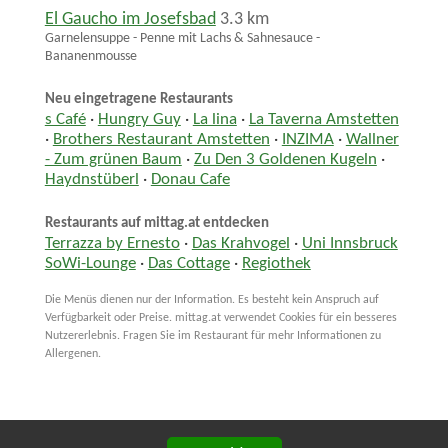
El Gaucho im Josefsbad
3.3 km
Garnelensuppe - Penne mit Lachs & Sahnesauce -
Bananenmousse
Neu eingetragene Restaurants
s Café
·
Hungry Guy
·
La lina
·
La Taverna Amstetten
·
Brothers Restaurant Amstetten
·
INZIMA
·
Wallner
- Zum grünen Baum
·
Zu Den 3 Goldenen Kugeln
·
Haydnstüberl
·
Donau Cafe
Restaurants auf mittag.at entdecken
Terrazza by Ernesto
·
Das Krahvogel
·
Uni Innsbruck
SoWi-Lounge
·
Das Cottage
·
Regiothek
Die Menüs dienen nur der Information. Es besteht kein Anspruch auf
Verfügbarkeit oder Preise. mittag.at verwendet Cookies für ein besseres
Nutzererlebnis. Fragen Sie im Restaurant für mehr Informationen zu
Allergenen.