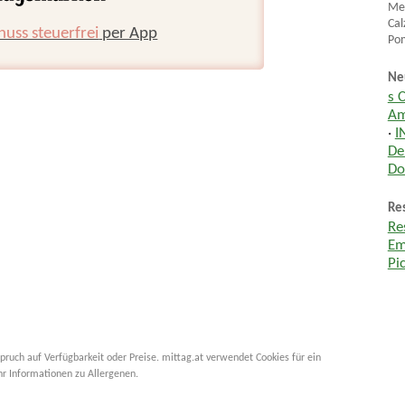
Men
Cal
huss steuerfrei
per App
Po
Ne
s 
Am
·
I
De
Do
Res
Re
Em
Pi
pruch auf Verfügbarkeit oder Preise. mittag.at verwendet Cookies für ein
hr Informationen zu Allergenen.