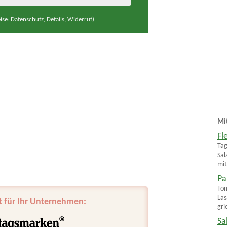
ise: Datenschutz, Details, Widerruf)
Mi
Fl
Tag
Sal
mit
Pa
Tom
Las
t für Ihr Unternehmen:
gri
Sa