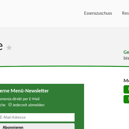
Essenszuschuss
Res
e
Ge
bi
Me
verne Menü-Newsletter
menüs direkt per E-Mail
che
Jederzeit abmelden