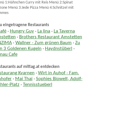
ü 1:Hähnchen Curry mit Reis Menü 2:Spinat
zone Menü 3:Jede Pizza Menü 4:Schnitzel mit
mmes
u eingetragene Restaurants
Café
·
Hungry Guy
·
La lina
·
La Taverna
stetten
·
Brothers Restaurant Amstetten
NZIMA
·
Wallner - Zum grünen Baum
·
Zu
n 3 Goldenen Kugeln
·
Haydnstüberl
·
nau Cafe
taurants auf mittag.at entdecken
staurang Kvarnen
·
Wirt in Auhof - Fam.
hofer
·
Mai Thai
·
Sophies Biowelt, Adolf-
chler-Platz
·
Tennisstueberl