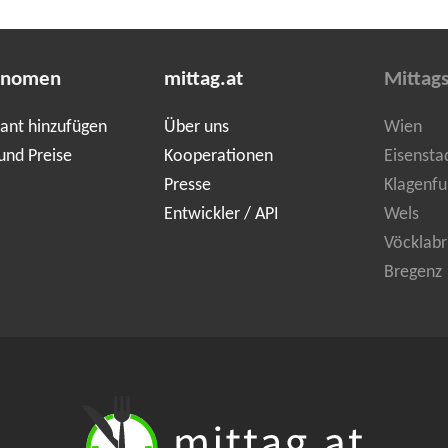
onomen
mittag.at
Mittag
ant hinzufügen
Über uns
Wien
und Preise
Kooperationen
Eisensta
Presse
Klagenfu
Entwickler / API
Wels
Vöcklabr
Bregenz