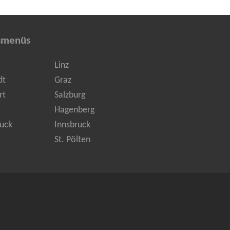
smenüs
Linz
dt
Graz
rt
Salzburg
Hagenberg
uck
Innsbruck
St. Pölten