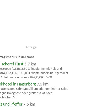
Anzeige
ttagsmenüs in der Nähe
eischerei Fürst
5.7 km
essuppe (L,M)€ 3,50 Chinapfanne mit Reis und
at(A,L,M,O,N)€ 13,00 Erdäpfelnudeln hausgemacht
 Apfelmus oder Kompott(A,G,C)€ 10,00
rkhotel in Hagenberg
7.5 km
atensuppe Sahne,Basilikum oder gemischter Salat
agne Bolognese oder großer Salat nach
echischer Art
lz und Pfeffer
7.5 km