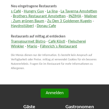
Neu eingetragene Restaurants
s Café
·
Hungry Guy
·
La lina
·
La Taverna Amstetten
·
Brothers Restaurant Amstetten
·
INZIMA
·
Wallner
- Zum grünen Baum
·
Zu Den 3 Goldenen Kugeln
·
Haydnstüberl
·
Donau Cafe
Restaurants auf mittag.at entdecken
Transgourmet Bistro
·
Cafè Köstl
·
Fleischerei
Winkler
·
Mario
·
Fähnrich`s Restaurant
Die Menüs dienen nur der Information. Es besteht kein Anspruch auf
Verfügbarkeit oder Preise. mittag.at verwendet Cookies für ein besseres
Nutzererlebnis. Fragen Sie im Restaurant für mehr Informationen zu
Allergenen.
Anmelden
Gäste
Gastronomen