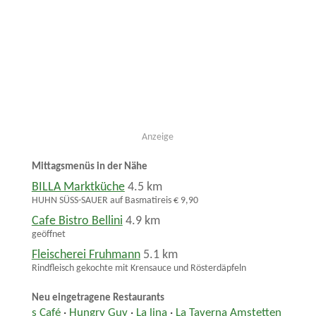
Anzeige
Mittagsmenüs in der Nähe
BILLA Marktküche
4.5 km
HUHN SÜSS-SAUER auf Basmatireis € 9,90
Cafe Bistro Bellini
4.9 km
geöffnet
Fleischerei Fruhmann
5.1 km
Rindfleisch gekochte mit Krensauce und Rösterdäpfeln
Neu eingetragene Restaurants
s Café
·
Hungry Guy
·
La lina
·
La Taverna Amstetten