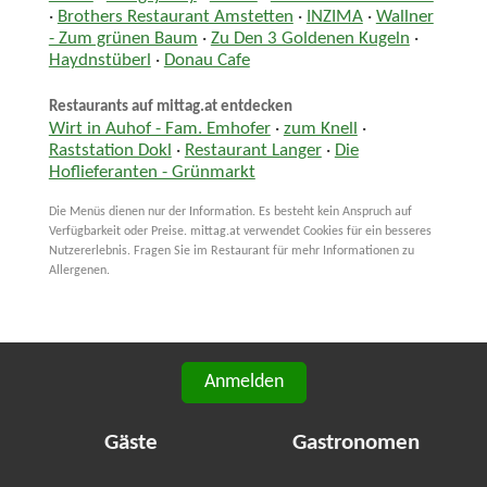
·
Brothers Restaurant Amstetten
·
INZIMA
·
Wallner
- Zum grünen Baum
·
Zu Den 3 Goldenen Kugeln
·
Haydnstüberl
·
Donau Cafe
Restaurants auf mittag.at entdecken
Wirt in Auhof - Fam. Emhofer
·
zum Knell
·
Raststation Dokl
·
Restaurant Langer
·
Die
Hoflieferanten - Grünmarkt
Die Menüs dienen nur der Information. Es besteht kein Anspruch auf
Verfügbarkeit oder Preise. mittag.at verwendet Cookies für ein besseres
Nutzererlebnis. Fragen Sie im Restaurant für mehr Informationen zu
Allergenen.
Anmelden
Gäste
Gastronomen