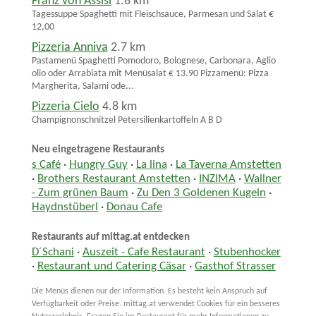
Franz von Assisi
1.8 km
Tagessuppe Spaghetti mit Fleischsauce, Parmesan und Salat €
12,00
Pizzeria Anniva
2.7 km
Pastamenü Spaghetti Pomodoro, Bolognese, Carbonara, Aglio
olio oder Arrabiata mit Menüsalat € 13.90 Pizzamenü: Pizza
Margherita, Salami ode...
Pizzeria Cielo
4.8 km
Champignonschnitzel Petersilienkartoffeln A B D
Neu eingetragene Restaurants
s Café
·
Hungry Guy
·
La lina
·
La Taverna Amstetten
·
Brothers Restaurant Amstetten
·
INZIMA
·
Wallner
- Zum grünen Baum
·
Zu Den 3 Goldenen Kugeln
·
Haydnstüberl
·
Donau Cafe
Restaurants auf mittag.at entdecken
D´Schani
·
Auszeit - Cafe Restaurant
·
Stubenhocker
·
Restaurant und Catering Cäsar
·
Gasthof Strasser
Die Menüs dienen nur der Information. Es besteht kein Anspruch auf
Verfügbarkeit oder Preise. mittag.at verwendet Cookies für ein besseres