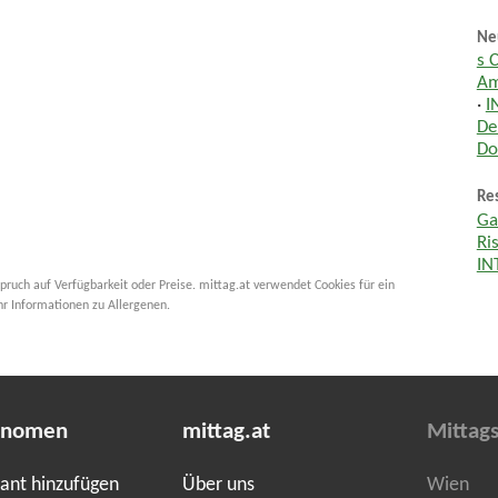
Ne
s 
Am
·
I
De
Do
Res
Ga
Ri
IN
pruch auf Verfügbarkeit oder Preise. mittag.at verwendet Cookies für ein
hr Informationen zu Allergenen.
onomen
mittag.at
Mittag
ant hinzufügen
Über uns
Wien