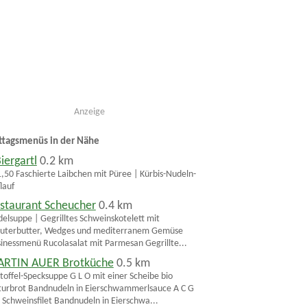
Anzeige
ttagsmenüs in der Nähe
Biergartl
0.2 km
,50 Faschierte Laibchen mit Püree | Kürbis-Nudeln-
lauf
staurant Scheucher
0.4 km
elsuppe | Gegrilltes Schweinskotelett mit
uterbutter, Wedges und mediterranem Gemüse
inessmenü Rucolasalat mit Parmesan Gegrillte...
RTIN AUER Brotküche
0.5 km
toffel-Specksuppe G L O mit einer Scheibe bio
urbrot Bandnudeln in Eierschwammerlsauce A C G
 Schweinsfilet Bandnudeln in Eierschwa...