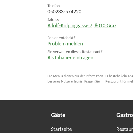
Telefon
050233-574220
Adresse
Adolf-Kolpinggasse 7
,
8010
Graz
Fehler entdeckt?
Problem melden
Sie verwalten dieses Restaurant?
Als Inhaber eintragen
Die Menüs dienen nur der Information. Es besteht kein Ans
besseres Nutzererlebnis. Fragen Sie im Restaurant für me
Gäste
Gastr
Startseite
Restaur