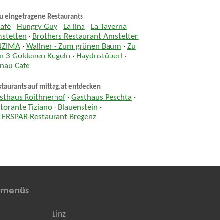
u eingetragene Restaurants
Café
·
Hungry Guy
·
La lina
·
La Taverna
stetten
·
Brothers Restaurant Amstetten
NZIMA
·
Wallner - Zum grünen Baum
·
Zu
n 3 Goldenen Kugeln
·
Haydnstüberl
·
nau Cafe
taurants auf mittag.at entdecken
sthaus Roithnerhof
·
Gasthaus Peschta
·
storante Tiziano
·
Blauenstein
·
TERSPAR-Restaurant Bregenz
smenüs
Linz