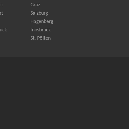
dt
Graz
rt
Salzburg
Hagenberg
uck
Innsbruck
St. Pölten