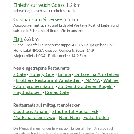
Einkehr zur wüdn Goass
1.2 km
Schweinegulasch Naturschnitzel Reis
Gasthaus am Silbersee
5.5 km
Augsburger mit Spinat und Erdäpfel Weitere Köstlichkeiten und
saisonale Schmankerl finden Sie in unserer
Figls
6.6 km
Suppe Erdäpfel-LauchcremesuppeGLO3,5 Hauptspeisen Chili-
HendlsalatNFOGA Knusper Quinoa & Sesam14,9
MajoranfleischCGAL Butternockerl14,9 Zan...
Neu eingetragene Restaurants
s Café
·
Hungry Guy
·
La lina
·
La Taverna Amstetten
·
Brothers Restaurant Amstetten
·
INZIMA
·
Wallner
- Zum grünen Baum
·
Zu Den 3 Goldenen Kugeln
·
Haydnstüberl
·
Donau Cafe
Restaurants auf mittag.at entdecken
Gasthaus Johann
·
Stadthotel Hauser-Eck
·
Markthalle eins zwo
·
Nam Nam
·
Futterboden
Die Menüs dienen nur der Information. Es besteht kein Anspruch auf
Verfügbarkeit oder Preise. mittag.at verwendet Cookies für ein besseres