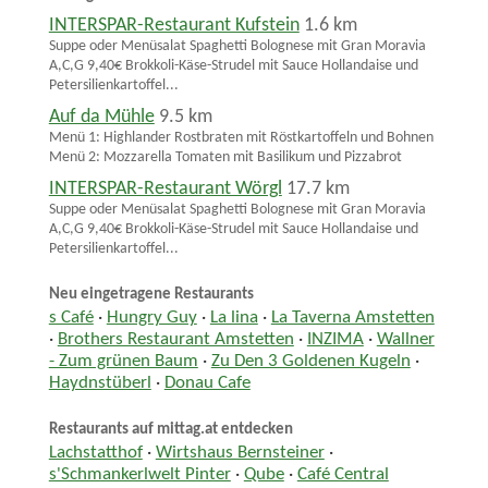
INTERSPAR-Restaurant Kufstein
1.6 km
Suppe oder Menüsalat Spaghetti Bolognese mit Gran Moravia
A,C,G 9,40€ Brokkoli-Käse-Strudel mit Sauce Hollandaise und
Petersilienkartoffel...
Auf da Mühle
9.5 km
Menü 1: Highlander Rostbraten mit Röstkartoffeln und Bohnen
Menü 2: Mozzarella Tomaten mit Basilikum und Pizzabrot
INTERSPAR-Restaurant Wörgl
17.7 km
Suppe oder Menüsalat Spaghetti Bolognese mit Gran Moravia
A,C,G 9,40€ Brokkoli-Käse-Strudel mit Sauce Hollandaise und
Petersilienkartoffel...
Neu eingetragene Restaurants
s Café
·
Hungry Guy
·
La lina
·
La Taverna Amstetten
·
Brothers Restaurant Amstetten
·
INZIMA
·
Wallner
- Zum grünen Baum
·
Zu Den 3 Goldenen Kugeln
·
Haydnstüberl
·
Donau Cafe
Restaurants auf mittag.at entdecken
Lachstatthof
·
Wirtshaus Bernsteiner
·
s'Schmankerlwelt Pinter
·
Qube
·
Café Central